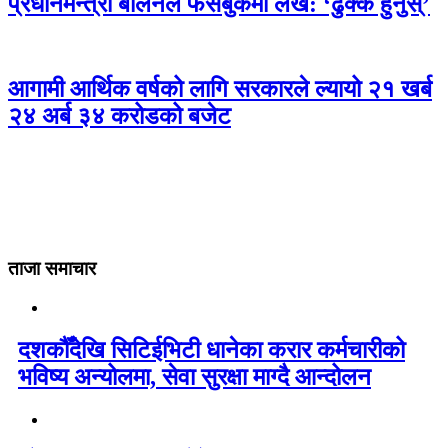
प्रधानमन्त्री बालेनले फेसबुकमा लेखे: ‘ढुक्क हुनुस्’
आगामी आर्थिक वर्षको लागि सरकारले ल्यायो २१ खर्ब
२४ अर्ब ३४ करोडको बजेट
ताजा समाचार
दशकौँदेखि सिटिईभिटी धानेका करार कर्मचारीको
भविष्य अन्योलमा, सेवा सुरक्षा माग्दै आन्दोलन