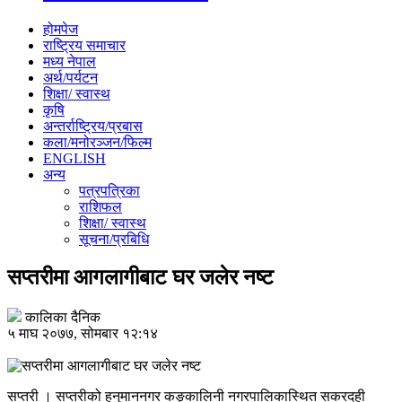
होमपेज
राष्ट्रिय समाचार
मध्य नेपाल
अर्थ/पर्यटन
शिक्षा/ स्वास्थ
कृषि
अन्तर्राष्ट्रिय/प्रबास
कला/मनोरञ्जन/फिल्म
ENGLISH
अन्य
पत्रपत्रिका
राशिफल
शिक्षा/ स्वास्थ
सूचना/प्रबिधि
सप्तरीमा आगलागीबाट घर जलेर नष्ट
कालिका दैनिक
५ माघ २०७७, सोमबार १२:१४
सप्तरी । सप्तरीको हनुमाननगर कङ्कालिनी नगरपालिकास्थित सकरदही