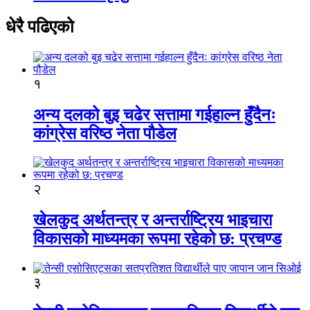
धेरै पढिएको
१
अन्य दलको बुइ चढेर सत्तामा गईहाल्न हुँदैनः
कांग्रेस वरिष्ठ नेता पौडेल
२
खेलकुद अर्थतन्त्र र अन्तर्राष्ट्रिय भाइचारा
विकासको माध्यमका रूपमा रहेको छ: प्रचण्ड
३