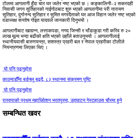
टोलमा आगलागी हुँदा चार घर जलेर नष्ट भएको छ । कङ्कालिनी–२ सकरदही
निवासी जगन सुतिहारको गाईगोठबाट शुरु भएको आगलागीमा परी नारायण
सुतिहार, दुर्गानन्द सुतिहार र सुमित मगरदैताको घर आज विहान जलेर नष्ट भएको
वडाध्यक्ष सन्तोष गोइत यादवले जानकारी दिनुभयो ।
आगलागीबाट खाद्यन्न, लत्ताकपडा, नगद जिन्सी र भाँडाकुडा गरी करिव रु २०
लाख मूल्य भन्दा बढीको क्षति भएको उहाँले बताउनुभयो । आगलागीलाई
स्थानीयवासी बारुणयन्त्र, सशस्त्र प्रहरी बल र नेपाल प्रहरीका टोलीले
नियन्त्रणमा लिएका थिए ।
यो पनि पढ्नुहोस
काठमाडौँमा बर्डफ्लु बढ्दै, ८२ स्थानमा संक्रमण पुष्टि
यो पनि पढ्नुहोस
रास्वपाको प्रथम महाधिवेशन भरतपुरमा, उद्घाटन गेस्टहाउस चौरमा हुने
सम्बन्धित खवर