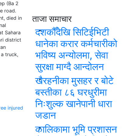
ep (Ba 2
e road.
ताजा समाचार
t, died in
nal
दशकौँदेखि सिटिईभिटी
 at Sahara
i district
धानेका करार कर्मचारीको
ran
भविष्य अन्योलमा, सेवा
a truck,
सुरक्षा माग्दै आन्दोलन
खैरहनीका मुसहर र बोटे
बस्तीका ८६ घरधुरीमा
निःशुल्क खानेपानी धारा
ree injured
जडान
कालिकामा भूमि प्रशासन