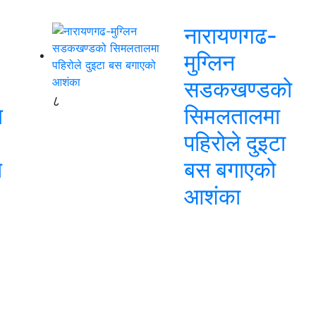
नारायणगढ-
मुग्लिन
सडकखण्डको
८
ि
सिमलतालमा
पहिरोले दुइटा
ि
बस बगाएको
आशंका