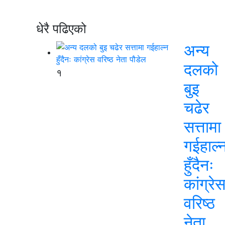
धेरै पढिएको
अन्य
दलको
१
बुइ
चढेर
सत्तामा
गईहाल्
हुँदैनः
कांग्रे
वरिष्ठ
नेता