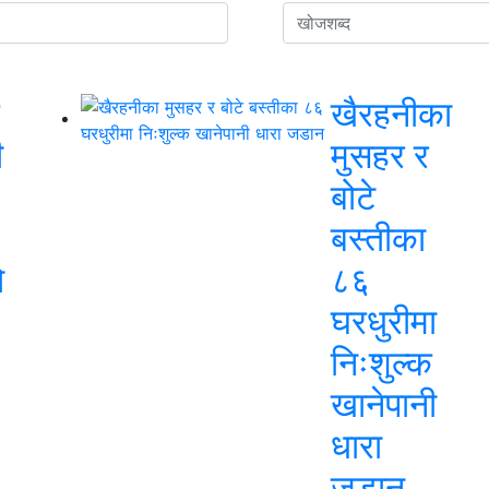
खैरहनीका
ी
मुसहर र
बोटे
बस्तीका
ो
८६
घरधुरीमा
निःशुल्क
खानेपानी
धारा
जडान