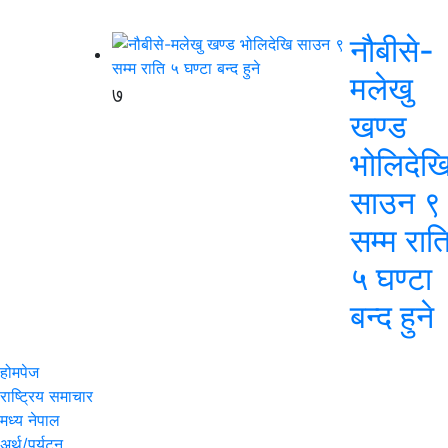
नौबीसे-
मलेखु
७
खण्ड
भोलिदेख
साउन ९
सम्म रात
५ घण्टा
बन्द हुने
होमपेज
राष्ट्रिय समाचार
मध्य नेपाल
अर्थ/पर्यटन