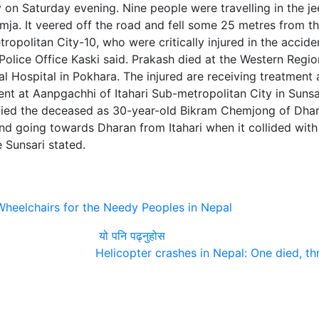
on Saturday evening. Nine people were travelling in the je
a. It veered off the road and fell some 25 metres from th
opolitan City-10, who were critically injured in the acciden
 Police Office Kaski said. Prakash died at the Western Regio
al Hospital in Pokhara. The injured are receiving treatment
nt at Aanpgachhi of Itahari Sub-metropolitan City in Sunsar
tified the deceased as 30-year-old Bikram Chemjong of Dha
d going towards Dharan from Itahari when it collided with 
e Sunsari stated.
heelchairs for the Needy Peoples in Nepal
यो पनि पढ्नुहोस
Helicopter crashes in Nepal: One died, th