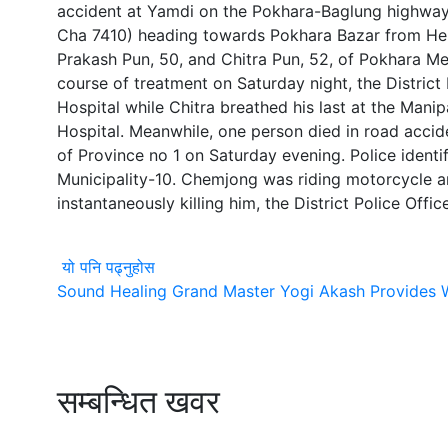
accident at Yamdi on the Pokhara-Baglung highway 
Cha 7410) heading towards Pokhara Bazar from Hemj
Prakash Pun, 50, and Chitra Pun, 52, of Pokhara Metr
course of treatment on Saturday night, the District
Hospital while Chitra breathed his last at the Manip
Hospital. Meanwhile, one person died in road accide
of Province no 1 on Saturday evening. Police iden
Municipality-10. Chemjong was riding motorcycle an
instantaneously killing him, the District Police Offic
यो पनि पढ्नुहोस
Sound Healing Grand Master Yogi Akash Provides W
सम्बन्धित खवर