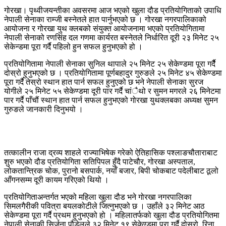
गोरखा। पृथ्वीजयन्तीका अवसरमा आज भएको खुला दौड प्रतियोगिताको उपाधि
नेपाली सेनाका राम्जी बस्नेतले हात पार्नुभएको छ । गोरखा नगरपालिकाको
आयोजना र गोरखा युथ क्लबको संयुक्त आयोजनामा भएको प्रतियोगितामा
नेपाली सेनाको रणसिंह दल गणमा कार्यरत बस्नेतले निर्धारित दूरी २३ मिनेट २५
सेकेन्डमा पूरा गर्दै पहिलो हुन सफल हुनुभएको हो ।
प्रतियोगितामा नेपाली सेनाका सुनिल थापाले २५ मिनेट २५ सेकेण्डमा पूरा गर्दैै
दोस्रो हुनुभएको छ । प्रतियोगितामा पूर्णबहादुर गुरुङले २५ मिनेट ४५ सेकेण्डमा
पूरा गर्दै तेस्रो स्थान हात पार्न सफल हुनुएको छ भने नेपाली सेनाका सुरज
योगीले २५ मिनेट ५५ सेकेण्डमा दूरी पार गर्दै चांैथो र सुमन मगरले २६ मिनेटमा
पार गर्दै पाँचौं स्थान हात पार्न सफल हुनुभएको गोरखा युथक्लबका अध्यक्ष सुमन
गुरुङले जानकारी दिनुभयो ।
तत्कालीन राजा द्रव्य शाहले राज्याभिषेक गरेको ऐतिहासिक पश्लाङचौताराबाट
शुरु भएको दौड प्रतियोगिता सतिपिपल हुँदै पाटेचौर, गोरखा अस्पताल,
लोकतान्त्रिक चोक, पुरानो बसपार्क, नयाँ बजार, बिपी चोकबाट पदेलीबाट ठूलो
आँगनसम्म दूरी कायम गरिएको थियो ।
प्रतियोगिताअन्तर्गत भएको महिला खुला दौड भने गोरखा नगरपालिका
सिमलगैरीकी पवित्रा बयलकोटीले जित्नुभएको छ । उहाँले ३२ मिनेट आठ
सेकेण्डमा पूरा गर्दै प्रथम हुनुभएको हो । महिलातर्फको खुला दौड प्रतियोगितमा
नेपाली सेनाकी सिर्जना पौडेलले ३२ मिनेट १९ सेकेण्डमा पूरा गर्दै दोस्रो, रिना