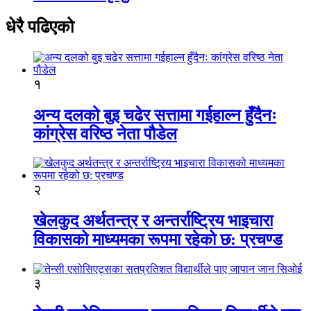
धेरै पढिएको
१
अन्य दलको बुइ चढेर सत्तामा गईहाल्न हुँदैनः
कांग्रेस वरिष्ठ नेता पौडेल
२
खेलकुद अर्थतन्त्र र अन्तर्राष्ट्रिय भाइचारा
विकासको माध्यमका रूपमा रहेको छ: प्रचण्ड
३