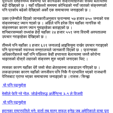
युरोपेली देशहरुमध्ये सबैभन्दा धेरै कोभिडका संक्रमितहरुको संख्या बेलायतमा
बढी देखिएको छ । यहाँ पछिल्लो समयमा कोभिडको नयाँ जातको संक्रमणको
पनि प्रकोप बढेको देखिएको अर्को एक समाचारमा जनाइएको छ ।
उक्त एजेन्सीले दिएको जानकारीअनुसार फ्रान्समा ५७ हजार ७५० जनाको यस
संक्रमणबाट ज्यान गएको छ । अहिले पनि हरेक दिन यहाँका नागरिक यो
संक्रमणका कारण ज्यान गुमाइरहेका बताइएको छ ।
शनिबारसम्मको तथ्यांक हेर्दा यहाँका २४ हजार ५५९ जना विरामी अस्पतालमा
उपचार गराइरहेका देखिएको छ ।
तीमध्ये पनि यहाँका २ हजार ६२९ जनालाई आइसियुमा राखेर उपचार गराइएको
पनि फ्रान्सको स्वास्थ्य मन्त्रालयले जानकारी दिएको छ । फ्रान्सका
अधिकारीहरुले यहाँ पनि पछिल्ला केही हप्तायता बेलायतमा जस्तै कोरोना
भाइरसको दोस्रो लहरको संक्रमण शुरु भएको जनाएका थिए ।
त्यसका कारण यहाँका धेरै जसो सेवा क्षेत्रहरुमा लकडाउन गरिएको छ ।
लकडाउनका कारण यहाँको जनजीवन पनि निकै नै प्रभावित भएको राजधानी
पेरिसबाट प्राप्त भएका समाचारमा जनाइएको छ ।रासस / सिन्ह्वा
यो पनि पढ्नुहोस
मेसीले फेरि गरे गोल, जोर्डनविरुद्ध अर्जेन्टिना ३-१ ले विजयी
यो पनि पढ्नुहोस
इरानका राष्ट्रपतिले भने: वार्ता तब मात्र सफल हुनेछ जब अमेरिकाले वाचा पूरा