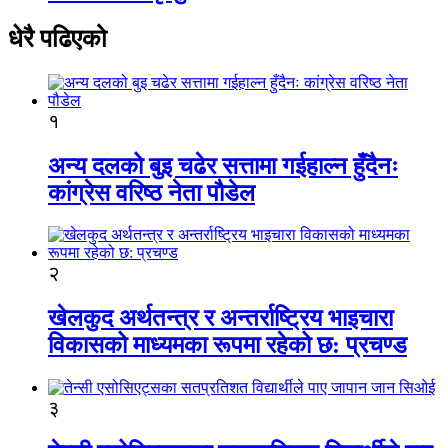
धेरै पढिएको
१
अन्य दलको बुइ चढेर सत्तामा गईहाल्न हुँदैनः
कांग्रेस वरिष्ठ नेता पौडेल
२
खेलकुद अर्थतन्त्र र अन्तर्राष्ट्रिय भाइचारा
विकासको माध्यमका रूपमा रहेको छ: प्रचण्ड
३