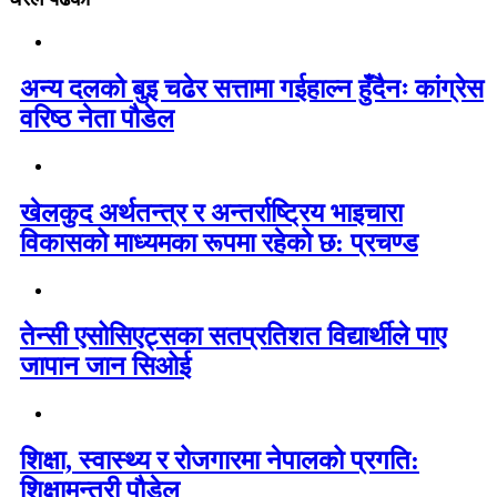
अन्य दलको बुइ चढेर सत्तामा गईहाल्न हुँदैनः कांग्रेस
वरिष्ठ नेता पौडेल
खेलकुद अर्थतन्त्र र अन्तर्राष्ट्रिय भाइचारा
विकासको माध्यमका रूपमा रहेको छ: प्रचण्ड
तेन्सी एसोसिएट्सका सतप्रतिशत विद्यार्थीले पाए
जापान जान सिओई
शिक्षा, स्वास्थ्य र रोजगारमा नेपालको प्रगति:
शिक्षामन्त्री पौडेल