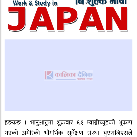
हङकङ । भानुआटुमा शुक्रबार ६.१ म्याग्नीच्युडको भूकम्प
गएको अमेरिकी भौगर्भिक सुर्वेक्षण संस्था युएसजिएसले