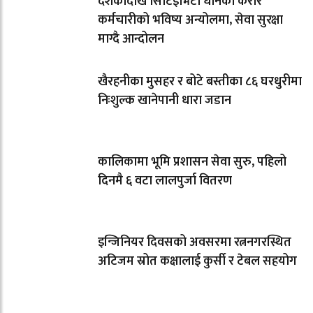
दशकौँदेखि सिटिईभिटी धानेका करार
कर्मचारीको भविष्य अन्योलमा, सेवा सुरक्षा
माग्दै आन्दोलन
खैरहनीका मुसहर र बोटे बस्तीका ८६ घरधुरीमा
निःशुल्क खानेपानी धारा जडान
कालिकामा भूमि प्रशासन सेवा सुरु, पहिलो
दिनमै ६ वटा लालपुर्जा वितरण
इन्जिनियर दिवसको अवसरमा रत्ननगरस्थित
अटिजम स्रोत कक्षालाई कुर्सी र टेबल सहयोग