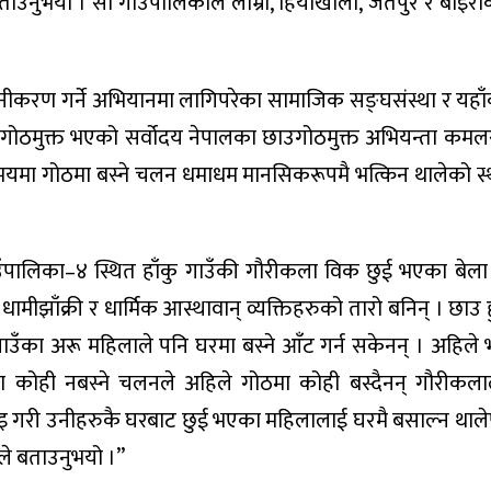
ाउनुभयो । सो गाउँपालिकाले लाम्रा, हियाखोला, जैतपुर र बाइरा
यूनीकरण गर्ने अभियानमा लागिपरेका सामाजिक सङ्घसंस्था र यहाँ
 गोठमुक्त भएको सर्वोदय नेपालका छाउगोठमुक्त अभियन्ता कमलर
समयमा गोठमा बस्ने चलन धमाधम मानसिकरूपमै भत्किन थालेको स
ाउँपालिका–४ स्थित हाँकु गाउँकी गौरीकला विक छुई भएका बेला
धामीझाँक्री र धार्मिक आस्थावान् व्यक्तिहरुको तारो बनिन् । छाउ हु
 गाउँका अरू महिलाले पनि घरमा बस्ने आँट गर्न सकेनन् । अहिले 
कोही नबस्ने चलनले अहिले गोठमा कोही बस्दैनन् गौरीकलाले
बुझाइ गरी उनीहरुकै घरबाट छुई भएका महिलालाई घरमै बसाल्न थाल
ीले बताउनुभयो ।”