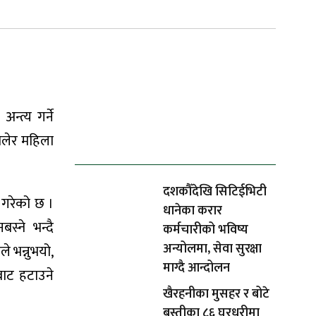
्त्य गर्ने
ताजा समाचार
िलेर महिला
दशकौँदेखि सिटिईभिटी
 गरेको छ ।
धानेका करार
्ने भन्दै
कर्मचारीको भविष्य
अन्योलमा, सेवा सुरक्षा
े भन्नुभयो,
माग्दै आन्दोलन
बाट हटाउने
खैरहनीका मुसहर र बोटे
बस्तीका ८६ घरधुरीमा