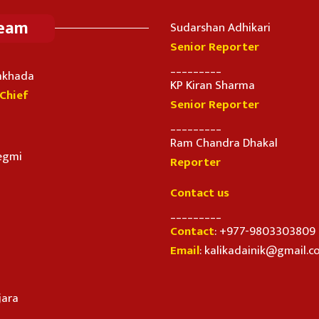
Team
Sudarshan Adhikari
Senior Reporter
_________
imkhada
KP Kiran Sharma
-Chief
Senior Reporter
_________
Ram Chandra Dhakal
egmi
Reporter
Contact us
_________
Contact
: +977-9803303809
Email
: kalikadainik@gmail.
jara