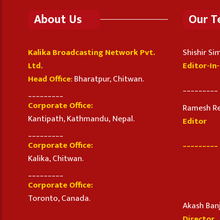
About Us
Our 
Kalika Broadcasting Network Pvt.
Shishir S
Ltd.
Editor-In
Head Office
: Bharatpur, Chitwan.
_________
_________
Corporate Office:
Ramesh R
Kantipath, Kathmandu, Nepal.
Editor
_________
_________
Corporate Office:
Kalika, Chitwan.
_________
Corporate Office:
Toronto, Canada.
Akash Ban
Director