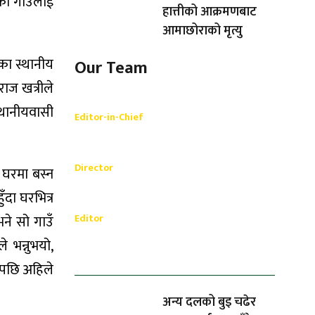
का गाउँलाई
हात्तीको आक्रमणबाट
आमाछोराको मृत्यु
का स्थानीय
Our Team
ाज खत्रीले
Shishir Simkhada
्थानीयवासी
Editor-in-Chief
_________
Akash Banjara
Director
 घरमा बस्न
_________
ँदा घरभित्र
Ramesh Regmi
Editor
भने सो गाउँ
 भन्नुभयो,
धेरैले पढेको
ेपछि अहिले
अन्य दलको बुइ चढेर