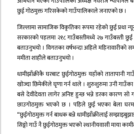
अभियान भएको गाउँपालिका अध्यक्ष नवराज न्यौपानेले बत
छुई गोठमुक्त गरिसकेको गाउँपालिकाले जनाएको छ ।
जिल्लामा सामाजिक विकृतिका रूपमा रहेको छुई प्रथा न्
सरकारको पहलमा २१८ गाउँबस्तीमध्ये २७ गाउँबस्ती छुई
बताउनुभयो । विगतका वर्षभन्दा अहिले महिनावारीको 
ममीता शाहीले बताउनुभयो ।
धामीझाँक्रीकै घरबाट छुईगोठमुक्त यहाँको तातापानी ग
खोज्दा छिमेकीले घृणा गर्न थाले । शुरुशुरुमा उनी गाउँका 
बसे देवीदेवता लागेर अनिष्ट हुन्छ भन्ने डरका कारण सो
छाउगोठमुक्त भएको छ । पहिले छुई भएका बेला घरमा 
“छुईगोठमुक्त गर्न बाधक बन्ने धामीझाँक्रीलाई सम्झाइ
सिङ्गो गाउँ नै छुईगोठमुक्त भएको स्थानीयवासी माया काम