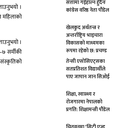
सत्तामा गईहाल्न हुँदैनः
ताउनुभयो ।
कांग्रेस वरिष्ठ नेता पौडेल
दा महिलाको
खेलकुद अर्थतन्त्र र
अन्तर्राष्ट्रिय भाइचारा
बताउनुभयो ।
विकासको माध्यमका
रूपमा रहेको छ: प्रचण्ड
–७ सर्मीकी
ुसंस्कृतिको
तेन्सी एसोसिएट्सका
सतप्रतिशत विद्यार्थीले
पाए जापान जान सिओई
शिक्षा, स्वास्थ्य र
रोजगारमा नेपालको
प्रगति: शिक्षामन्त्री पौडेल
चितवनमा ‘सिटी एज्ड