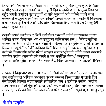
जिल्लाको गौशाला नगरपालिका–१ रामनगरस्थित एभरेष्ट सुगर एण्ड केमिकल
इन्डष्ट्रिजले उखु कटानको चलान पूर्जी दिन थालेको छ । तर मूल्य निर्धारण
नहुँदै आफ्नो उत्पादन बुझाउनुपर्ने भए पनि भुक्तानी भने कहिले पाउने थाहा
नभएकोले उखुको गुलियो उत्पादन अमिलो जस्तो भएको छ । महोत्तरी जिल्लामा
मात्र नभएर प्रदेश नं २ को अधिकांश जिल्लाका किसानले विस्तारै उखुखेती
छोड्दै गएका छन् ।
उखुको उधारो कारोवार र चिनी उद्योगीको भुक्तानी नदिने मनसायका कारण
आजित भएका किसानले धमाधम उखुखेती मासिरहेका छन् । सिँचाइ सुविधा
नभएका कतिपय ठाउँमा त खेत बाँझो नै राखिएको छ । प्रदेश नं २ को अधिकांश
जिल्लमा उखुखेती घटेसँगै कतिपय चिनी मिल बन्द हुने अवस्थामा पुगेको छ ।
उद्योगले किसानसँग खरिद गरेको उखुको समयमै भुक्तानी नदिने जस्ता कारणले
एकातिर उद्योग धरासायी हुने गरेको छ भने अर्कोतिर कैयांै मजदूरको
रोजगारीसमेत गुमेका कारण तिनीहरुलाई आर्थिक समस्या समेत आएको देखिन्छ
।
सरकारले विदेशवाट आयात भएर आउने चिनी नरोक्दा आफ्नो उत्पादन बजारसम्म
पुग्न नसकेकाले आर्थिक अभावको कारण समयमा किसानलाई भुक्तानी दिन
नसकिएको मिलका सञ्चालकले स्वीकारेका छन् । उनीहरु भन्छन्, “उद्योग
सञ्चालनमा लागेको पूँजीको ब्याज, उद्योगस्थलको भाडा, किसानको खेती लागत
र उत्पादन समेतको वैज्ञानिक लेखाजोखा गरेर सरकारले उखुको मूल्य तोक्नु पर्दछ
।
यो पनि पढ्नुहोस