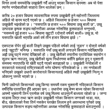
विगत लामो समयदेखि उखुखेती गर्दै आउनु भएका किसान क्रमशः अब यो पेशा
त्यागेर नगदेबालीको साहारा लिन थालेका छन् ।
करिब २० हजार बिघामा व्यावसायिक रुपमा उखुखेती हुने महोत्तरी जिल्लामा
अहिले यो क्रम घटदै गएको छ । अहिले जिल्लामा छ हजार ५०० बिघामा
उखुखेती भइरहेको छ । “यसपालि छ हजार ५०० बिघामा उखु बाली छ”, उखु
उत्पादक कृषक सङ्घ महोत्तरीका अध्यक्ष नरेशसिंह कुशवाहाले भन्नुभयो,
“यसमध्ये दुई हजार ५०० बिघामा खुट्टी ९दोस्रो वर्षको बाली० उखु छ, यो
यसपालि खाली भएपछि अर्का वर्ष तीन हजार बिघामा झर्छ ।”
एकपटक रोपेर दुई बाली लिइने उखुमा पहिलो वर्षको लाई ‘मुडन’ र दोस्रो वर्षको
लाई ‘खुट्टी’ भनिन्छ । यसपालि नयाँ उखु बाली लगाउने किसान नदेखिएपछि
अझै उखु घट्ने स्पष्ट देखिएको हो । उखु खेतीको तयारीमा प्राविधिक सहयोग र
सुलभ ऋण नपाउनु, उखु खेतीको मूल्य निर्धारणमा बर्सेनि झमेला हुनु र भुक्तानी
समयमा नपाएपछि यो खेती घट्दै गएको बताइएको छ । उखुखेती नगदेबाली र
सरकारले यसलाई राष्ट्रियबाली भनेर घोषणा गरिसकेको छ । तर नगदेबाली
भनिएको उखुको उधारो कारोवारले किसानलाई अहिले त्यही उखुखेती निल्नु न
ओकल्नु जस्तो भएको छ ।
चिनी उद्योगले किसानको उखु किन्दा समयमै रकम भुक्तानी नदिएकाले किसान
वर्षौदेखि प्रताडित हुँदै आएका छन् । उधारोमा उखु बेच्न बाध्य रहेका किसानले
आफ्नो भुक्तानी लिन प्रत्येक वर्ष उखु मिलमा धाउनुपर्ने बाध्यता रहेको छ । जग्गा
भाडामा लिएर तथा ऋण काढेर उखुखेती गरेका किसान जग्गाको भाडा, मल,
बीउ, खेतालाको पैसा तिर्न नसकेर घरखेत लिलाम हुने अवस्थामा पुगेको उखु
उत्पादक किसान सङ्घ महोत्तरीका अध्यक्ष नरेशसिंह कुशवाहाले बताउनुभयो ।