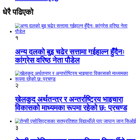
धेरै पढिएको
१
अन्य दलको बुइ चढेर सत्तामा गईहाल्न हुँदैनः
कांग्रेस वरिष्ठ नेता पौडेल
२
खेलकुद अर्थतन्त्र र अन्तर्राष्ट्रिय भाइचारा
विकासको माध्यमका रूपमा रहेको छ: प्रचण्ड
३