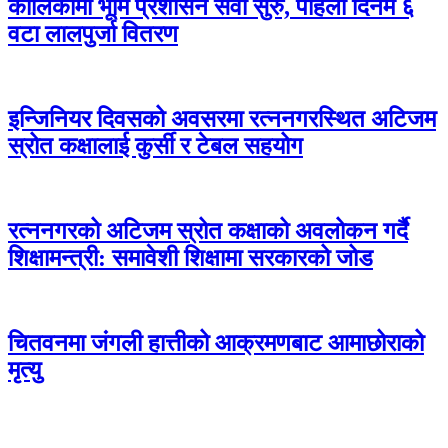
कालिकामा भूमि प्रशासन सेवा सुरु, पहिलो दिनमै ६
वटा लालपुर्जा वितरण
इन्जिनियर दिवसको अवसरमा रत्ननगरस्थित अटिजम
स्रोत कक्षालाई कुर्सी र टेबल सहयोग
रत्ननगरको अटिजम स्रोत कक्षाको अवलोकन गर्दै
शिक्षामन्त्री: समावेशी शिक्षामा सरकारको जोड
चितवनमा जंगली हात्तीको आक्रमणबाट आमाछोराको
मृत्यु