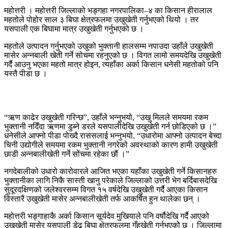
महोत्तरी । महोत्तरी जिल्लाको भङ्गहा नगरपालिका–४ का किसान हीरालाल
महतोले पोहोर साल ३ बिघा क्षेत्रफलमा उखुखेती गर्नुभएको थियो । तर
यसपाली एक बिघामा मात्र उखुखेती गर्नुभएको छ ।
महतोले उत्पादन गर्नुभएको उखुको भुक्तानी हालसम्म नपाउदा उहाँले उखुखेती
मासेर अन्नबाली खेती गर्ने सोचमा रहनुएको छ । विगत लामो समयदेखि उखुखेती
गर्दै आउनु भएका महतो मात्र होइन, त्यहाँका अर्का किसान धनेसी महतोको पनि
यस्तै पीडा छ ।
“ऋण काढेर उखुखेती गरिन्छ”, उहाँले भन्नुभयो, “उखु मिलले समयमा रकम
भुक्तानी नदिँदा ऋणमा डुब्ने डरले यसपालीदेखि उखुखेती गर्न छोडिएको छ ।”
धनेसीले आफ्नो पीडा पोख्दै राससलाई भन्नुभयो, “उधारोमा आफ्नो उत्पादन बेच्दा
चिनी उद्योगीले समयमा रकम भुक्तानी नगरेको अवस्थाको कारण हामी उखुखेती
छाडी अन्नबालीखेती गर्ने सोंचमा रहेका छौं ।”
नगदेबालीको उधारो कारोवारले आजित भएका यहाँका उखुखेती गर्ने किसानहरु
भुक्तानीका लागि निकै सास्ती खानु परेकाले जिल्लाको उत्तरी भेग बर्दिबासदेखि
सुदूरदक्षिणको जलेश्वरसम्म विगत १५ वर्षदेखि उखुखेती गर्दै आएका किसान
विस्तारै उखुखेती मासेर अन्नबालीखेती तर्फ आकर्षित हुन थालेका छन् ।
महोत्तरी भङ्गाहाकै अर्का किसान सूर्यदेव मुखियाले पनि वर्षौदेखि गर्दै आएको
उखुखेती मासेर यसपाली डेढ बिघा क्षेत्रफलमा गँहुखेती गर्नुभएकोे छ । जिल्लामा