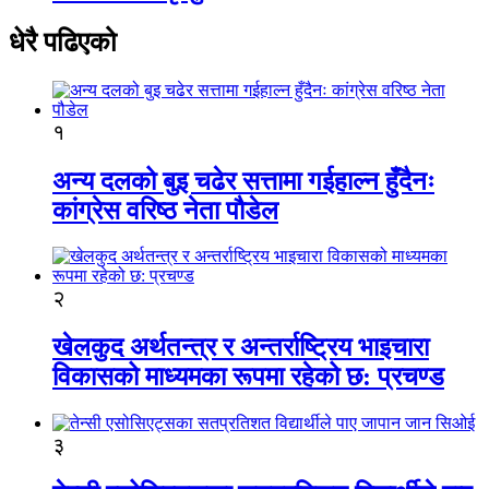
धेरै पढिएको
१
अन्य दलको बुइ चढेर सत्तामा गईहाल्न हुँदैनः
कांग्रेस वरिष्ठ नेता पौडेल
२
खेलकुद अर्थतन्त्र र अन्तर्राष्ट्रिय भाइचारा
विकासको माध्यमका रूपमा रहेको छ: प्रचण्ड
३