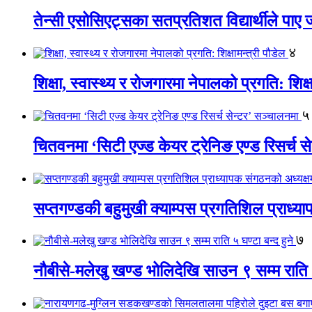
तेन्सी एसोसिएट्सका सतप्रतिशत विद्यार्थीले पा
४
शिक्षा, स्वास्थ्य र रोजगारमा नेपालको प्रगति: शिक्ष
५
चितवनमा ‘सिटी एज्ड केयर ट्रेनिङ एण्ड रिसर्च स
सप्तगण्डकी बहुमुखी क्याम्पस प्रगतिशिल प्राध्
७
नौबीसे-मलेखु खण्ड भोलिदेखि साउन ९ सम्म राति ५