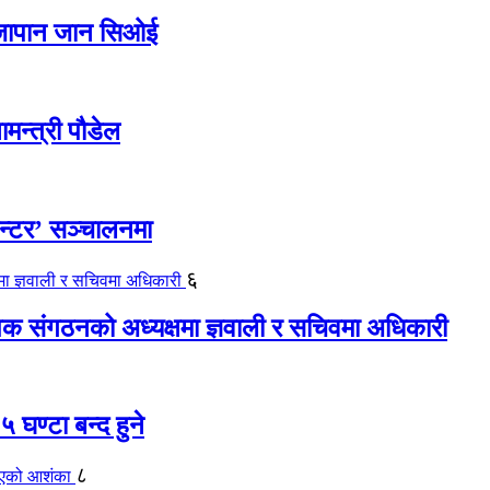
ए जापान जान सिओई
ामन्त्री पौडेल
ेन्टर’ सञ्चालनमा
६
यापक संगठनको अध्यक्षमा ज्ञवाली र सचिवमा अधिकारी
 घण्टा बन्द हुने
८