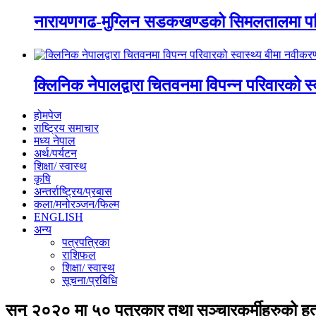
नारायणगढ-मुग्लिन सडकखण्डको सिमलतालमा पह
क्लिनिक नेपालद्वारा चितवनमा विपन्न परिवारको स
होमपेज
राष्ट्रिय समाचार
मध्य नेपाल
अर्थ/पर्यटन
शिक्षा/ स्वास्थ
कृषि
अन्तर्राष्ट्रिय/प्रबास
कला/मनोरञ्जन/फिल्म
ENGLISH
अन्य
पत्रपत्रिका
राशिफल
शिक्षा/ स्वास्थ
सूचना/प्रबिधि
सन् २०२० मा ५० पत्रकार तथा सञ्चारकर्मीहरुको हत्