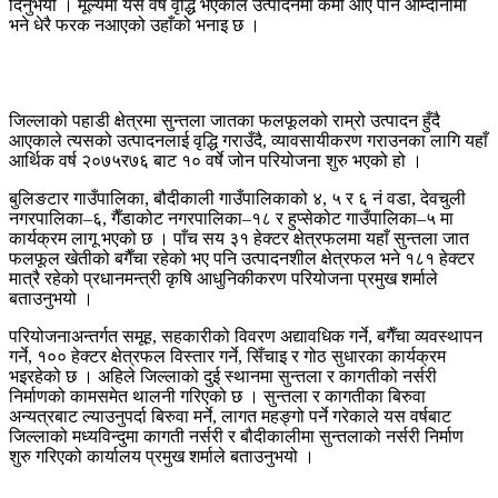
दिनुभयो । मूल्यमा यस वर्ष वृद्धि भएकाले उत्पादनमा कमी आए पनि आम्दानीमा
भने धेरै फरक नआएको उहाँको भनाइ छ ।
जिल्लाको पहाडी क्षेत्रमा सुन्तला जातका फलफूलको राम्रो उत्पादन हुँदै
आएकाले त्यसको उत्पादनलाई वृद्धि गराउँदै, व्यावसायीकरण गराउनका लागि यहाँ
आर्थिक वर्ष २०७५र७६ बाट १० वर्षे जोन परियोजना शुरु भएको हो ।
बुलिङटार गाउँपालिका, बौदीकाली गाउँपालिकाको ४, ५ र ६ नं वडा, देवचुली
नगरपालिका–६, गैँडाकोट नगरपालिका–१८ र हुप्सेकोट गाउँपालिका–५ मा
कार्यक्रम लागू भएको छ । पाँच सय ३१ हेक्टर क्षेत्रफलमा यहाँ सुन्तला जात
फलफूल खेतीको बगैँचा रहेको भए पनि उत्पादनशील क्षेत्रफल भने १८१ हेक्टर
मात्रै रहेको प्रधानमन्त्री कृषि आधुनिकीकरण परियोजना प्रमुख शर्माले
बताउनुभयो ।
परियोजनाअन्तर्गत समूह, सहकारीको विवरण अद्यावधिक गर्ने, बगैँचा व्यवस्थापन
गर्ने, १०० हेक्टर क्षेत्रफल विस्तार गर्ने, सिँचाइ र गोठ सुधारका कार्यक्रम
भइरहेको छ । अहिले जिल्लाको दुई स्थानमा सुन्तला र कागतीको नर्सरी
निर्माणको कामसमेत थालनी गरिएको छ । सुन्तला र कागतीका बिरुवा
अन्यत्रबाट ल्याउनुपर्दा बिरुवा मर्ने, लागत महङ्गो पर्ने गरेकाले यस वर्षबाट
जिल्लाको मध्यविन्दुमा कागती नर्सरी र बौदीकालीमा सुन्तलाको नर्सरी निर्माण
शुरु गरिएको कार्यालय प्रमुख शर्माले बताउनुभयो ।