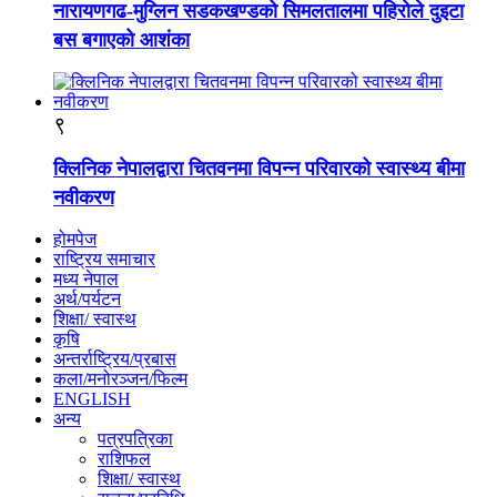
नारायणगढ-मुग्लिन सडकखण्डको सिमलतालमा पहिरोले दुइटा
बस बगाएको आशंका
९
क्लिनिक नेपालद्वारा चितवनमा विपन्न परिवारको स्वास्थ्य बीमा
नवीकरण
होमपेज
राष्ट्रिय समाचार
मध्य नेपाल
अर्थ/पर्यटन
शिक्षा/ स्वास्थ
कृषि
अन्तर्राष्ट्रिय/प्रबास
कला/मनोरञ्जन/फिल्म
ENGLISH
अन्य
पत्रपत्रिका
राशिफल
शिक्षा/ स्वास्थ