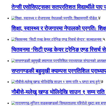
तेन्सी एसोसिएट्सका सतप्रतिशत विद्यार्थीले पा
४
शिक्षा, स्वास्थ्य र रोजगारमा नेपालको प्रगति: शिक्ष
५
चितवनमा ‘सिटी एज्ड केयर ट्रेनिङ एण्ड रिसर्च स
सप्तगण्डकी बहुमुखी क्याम्पस प्रगतिशिल प्राध्
७
नौबीसे-मलेखु खण्ड भोलिदेखि साउन ९ सम्म राति ५