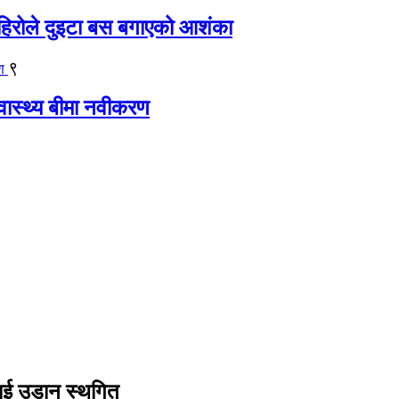
िरोले दुइटा बस बगाएको आशंका
९
्वास्थ्य बीमा नवीकरण
हवाई उडान स्थगित