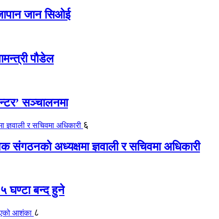
ए जापान जान सिओई
ामन्त्री पौडेल
ेन्टर’ सञ्चालनमा
६
यापक संगठनको अध्यक्षमा ज्ञवाली र सचिवमा अधिकारी
 घण्टा बन्द हुने
८