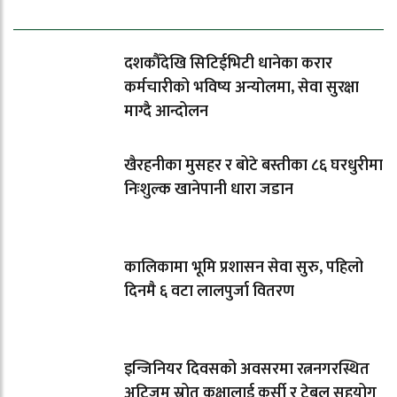
ताजा समाचार
दशकौँदेखि सिटिईभिटी धानेका करार
कर्मचारीको भविष्य अन्योलमा, सेवा सुरक्षा
माग्दै आन्दोलन
खैरहनीका मुसहर र बोटे बस्तीका ८६ घरधुरीमा
निःशुल्क खानेपानी धारा जडान
कालिकामा भूमि प्रशासन सेवा सुरु, पहिलो
दिनमै ६ वटा लालपुर्जा वितरण
इन्जिनियर दिवसको अवसरमा रत्ननगरस्थित
अटिजम स्रोत कक्षालाई कुर्सी र टेबल सहयोग