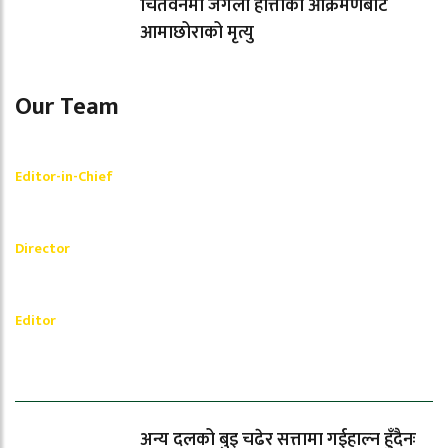
चितवनमा जंगली हात्तीको आक्रमणबाट
आमाछोराको मृत्यु
Our Team
Shishir Simkhada
Editor-in-Chief
_________
Akash Banjara
Director
_________
Ramesh Regmi
Editor
धेरैले पढेको
अन्य दलको बुइ चढेर सत्तामा गईहाल्न हुँदैनः