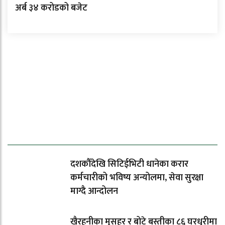
अर्ब ३४ करोडको बजेट
ताजा समाचार
दशकौँदेखि सिटिईभिटी धानेका करार
कर्मचारीको भविष्य अन्योलमा, सेवा सुरक्षा
माग्दै आन्दोलन
खैरहनीका मुसहर र बोटे बस्तीका ८६ घरधुरीमा