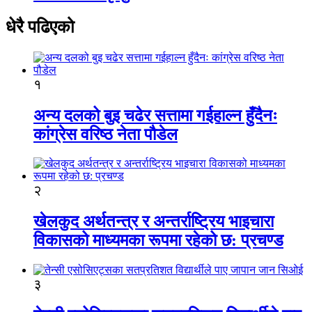
धेरै पढिएको
१
अन्य दलको बुइ चढेर सत्तामा गईहाल्न हुँदैनः
कांग्रेस वरिष्ठ नेता पौडेल
२
खेलकुद अर्थतन्त्र र अन्तर्राष्ट्रिय भाइचारा
विकासको माध्यमका रूपमा रहेको छ: प्रचण्ड
३