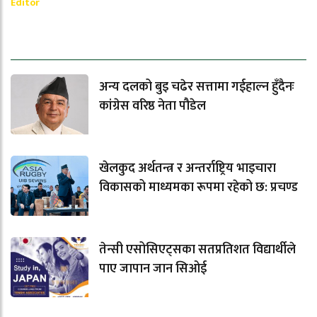
Editor
धेरैले पढेको
अन्य दलको बुइ चढेर सत्तामा गईहाल्न हुँदैनः
कांग्रेस वरिष्ठ नेता पौडेल
खेलकुद अर्थतन्त्र र अन्तर्राष्ट्रिय भाइचारा
विकासको माध्यमका रूपमा रहेको छ: प्रचण्ड
तेन्सी एसोसिएट्सका सतप्रतिशत विद्यार्थीले
पाए जापान जान सिओई