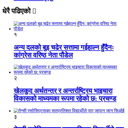
धेरै पढिएको
१
अन्य दलको बुइ चढेर सत्तामा गईहाल्न हुँदैनः
कांग्रेस वरिष्ठ नेता पौडेल
२
खेलकुद अर्थतन्त्र र अन्तर्राष्ट्रिय भाइचारा
विकासको माध्यमका रूपमा रहेको छ: प्रचण्ड
३