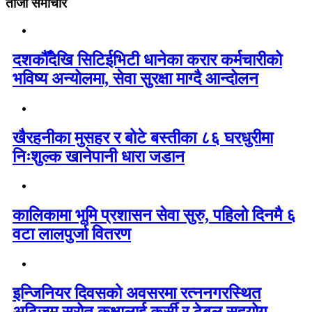
ताजा समाचार
दशकौँदेखि सिटिईभिटी धानेका करार कर्मचारीको
भविष्य अन्योलमा, सेवा सुरक्षा माग्दै आन्दोलन
खैरहनीका मुसहर र बोटे बस्तीका ८६ घरधुरीमा
निःशुल्क खानेपानी धारा जडान
कालिकामा भूमि प्रशासन सेवा सुरु, पहिलो दिनमै ६
वटा लालपुर्जा वितरण
इन्जिनियर दिवसको अवसरमा रत्ननगरस्थित