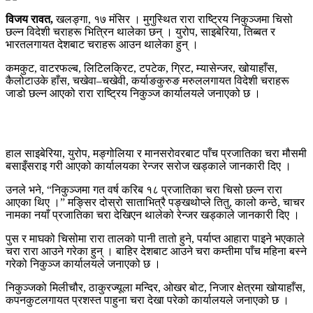
विजय रावत,
खलङ्गा, १७ मंसिर । मुगुस्थित रारा राष्ट्रिय निकुञ्जमा चिसो
छल्न विदेशी चराहरू भित्रिन थालेका छन् । युरोप, साइबेरिया, तिब्बत र
भारतलगायत देशबाट चराहरू आउन थालेका हुन् ।
कमकुट, वाटरफल्ब, लिटिलक्रिट, टपटेक, ग्रिट, म्यासेन्जर, खोयाहाँस,
कैलोटाउके हाँस, चखेवा–चखेवी, कर्याङकुरुङ मरुललगायत विदेशी चराहरू
जाडो छल्न आएको रारा राष्ट्रिय निकुञ्ज कार्यालयले जनाएको छ ।
हाल साइबेरिया, युरोप, मङ्गोलिया र मानसरोवरबाट पाँच प्रजातिका चरा मौसमी
बसाइँसराइ गरी आएको कार्यालयका रेन्जर सरोज खड्काले जानकारी दिए ।
उनले भने, “निकुञ्जमा गत वर्ष करिब १८ प्रजातिका चरा चिसो छल्न रारा
आएका थिए ।” मङ्सिर दोस्रो साताभित्रै पङ्खथोप्ले तितु, कालो कन्ठे, चाचर
नामका नयाँ प्रजातिका चरा देखिएन थालेको रेन्जर खड्काले जानकारी दिए ।
पुस र माघको चिसोमा रारा तालको पानी तातो हुने, पर्याप्त आहारा पाइने भएकाले
चरा रारा आउने गरेका हुन् । बाहिर देशबाट आउने चरा कम्तीमा पाँच महिना बस्ने
गरेको निकुञ्ज कार्यालयले जनाएको छ ।
निकुञ्जको मिलीचौर, ठाकुरज्यूला मन्दिर, ओखर बोट, निजार क्षेत्रमा खोयाहाँस,
कपनकुटलगायत प्रशस्त पाहुना चरा देखा परेको कार्यालयले जनाएको छ ।