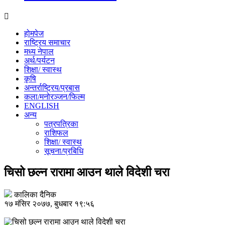
होमपेज
राष्ट्रिय समाचार
मध्य नेपाल
अर्थ/पर्यटन
शिक्षा/ स्वास्थ
कृषि
अन्तर्राष्ट्रिय/प्रबास
कला/मनोरञ्जन/फिल्म
ENGLISH
अन्य
पत्रपत्रिका
राशिफल
शिक्षा/ स्वास्थ
सूचना/प्रबिधि
चिसो छल्न रारामा आउन थाले विदेशी चरा
कालिका दैनिक
१७ मंसिर २०७७, बुधबार १९:५६