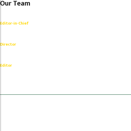
Our Team
Shishir Simkhada
Editor-in-Chief
_________
Akash Banjara
Director
_________
Ramesh Regmi
Editor
धेरैले पढेको