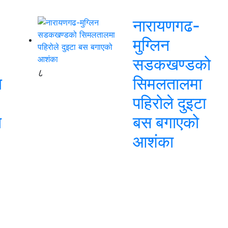
नारायणगढ-
मुग्लिन
सडकखण्डको
८
ि
सिमलतालमा
पहिरोले दुइटा
ि
बस बगाएको
आशंका