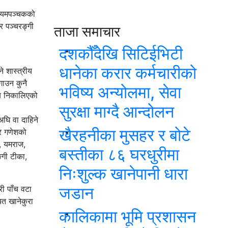
 । यमपञ्चकको
ार पञ्चरङ्गी
ताजा समाचार
दशकौँदेखि सिटिईभिटी
धानेका करार कर्मचारीको
े शास्त्रीय
गाउन कुनै
भविष्य अन्योलमा, सेवा
मय निकालिएको
सुरक्षा माग्दै आन्दोलन
अघि वा दाहिने
खैरहनीका मुसहर र बोटे
 र गणेशको
त, यमराज,
बस्तीका ८६ घरधुरीमा
्गी टीका,
निःशुल्क खानेपानी धारा
जडान
री पाँच वटा
त खानेकुरा
कालिकामा भूमि प्रशासन