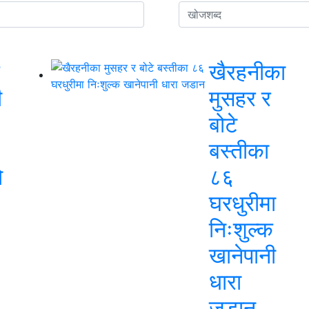
खैरहनीका
ी
मुसहर र
बोटे
बस्तीका
ो
८६
घरधुरीमा
निःशुल्क
खानेपानी
धारा
जडान