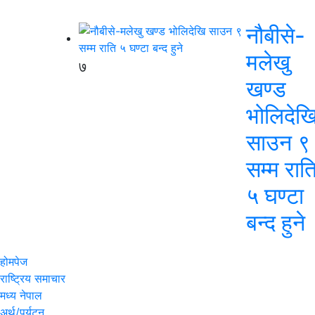
नौबीसे-
मलेखु
७
खण्ड
भोलिदेख
साउन ९
सम्म रात
५ घण्टा
बन्द हुने
होमपेज
राष्ट्रिय समाचार
मध्य नेपाल
अर्थ/पर्यटन