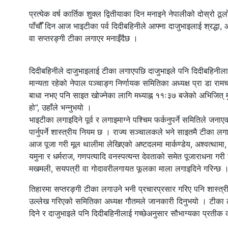
प्रत्येक वर्ष कार्तिक शुक्ल द्वितीयाका दिन मनाइने नेपालीको दोस्र
पाँचौंँ दिन आज भाइटीका पर्व दिदीबहिनीले आफ्ना दाजुभाइलाई श्रद्धा, आस
वा सप्तरङ्गी टीका लगाएर मनाइँदैछ ।
दिदीबहिनीले दाजुभाइलाई टीका लगाएपछि दाजुभाइले पनि दिदीबहिनीलाई लग
मान्यता रहेको नेपाल पञ्चाङ्ग निर्णायक समितिका अध्यक्ष प्रा डा
बाधा नभए पनि साइत खोज्नेका लागि मध्याह्न ११ः३७ बजेको अभिजित् म
हो”, उहाँले भन्नुभयो ।
भाइटीका लगाइदिने पूर्व र लगाइमाग्ने पश्चिम फर्कनुपर्ने समितिले जनाए
पार्नुपर्ने शास्त्रीय नियम छ । राज्य सञ्चालकले भने साइतमै टीका 
आज पूजा गरी मूल थालीमा लेखिएको अष्टदलमा मार्कण्डेय, अश्वत्थामा, ब
यमुना र धर्मराज, गणपत्यादि वनस्पत्यन्त देवताको समेत पूजाराधना गरी
मखमली, सयपत्री वा गोदावरीलगायत फूलका माला लगाइदिने गरिन्छ 
तिहारमा सप्तरङ्गी टीका लगाउने भनी प्रचारप्रसार गरिए पनि शास्त्री
उल्लेख गरिएको समितिका अध्यक्ष गौतमले जानकारी दिनुभयो । टीका
दिने र दाजुभाइले पनि दिदीबहिनीलाई गच्छेअनुसार सौभाग्यका प्रतीक क