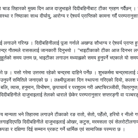
ो ठूलो चाड तिहारको मुख्य दिन आज दाजुभाइले दिदीबहिनीबाट टीका ग्रहण गर्दैछन्
्था र निष्ठाका साथ दीर्घायु, आरोग्य र ऐश्वर्य प्राप्तिको कामना गर्दै परम्परानुस
ाउने गरिन्छ । दिदीबहिनीलाई पूजा गर्नाले अखण्ड सौभाग्य र ऐश्वर्य प्राप्त हुन
 रामचन्द्र गौतमले राससलाई जानकारी दिनुभयो । “भाइटीकाको टीका आज दिनभर ल
ुहूर्तको समय उत्तम छ, भाइटीका लगाउन मध्याह्नको समय हुनुपर्ने भएकाले यो स
को छ । यसो गरेमा उत्तरमा रहेको चन्द्रमा दाहिने पर्नेछ । शुभकर्ममा चन्द्रमालाई 
लगाउनुपर्ने समितिले जनाएको छ । लक्ष्मीपूजाका दिन स्थापना गरिएको दियो, कलश
लि, व्यास, हनुमान, विभीषण, कृपाचार्य र परशुराम गरी अष्टचिरञ्जीवी, चित्रगुप्
 दिदीबहिनीले दाजुभाइलाई तेलको धाराले छेकेर परम्परानुसार सप्तरङ्गी वा पञ्चरङ
।
य मान्यता भने तिहारमा लगाउने टीकाको रङ रातो, सेतो, पहेँलो, हरियो र नीलो ग
 लगाइदिएपछि दिदीबहिनीले दाजुभाइलाई ओखर, कटुस, मरमसला एवं सेलरोटीलगाय
पडा र दक्षिणा दिई सम्मान प्रकट गर्ने धार्मिक एवं सामाजिक परम्परा छ ।