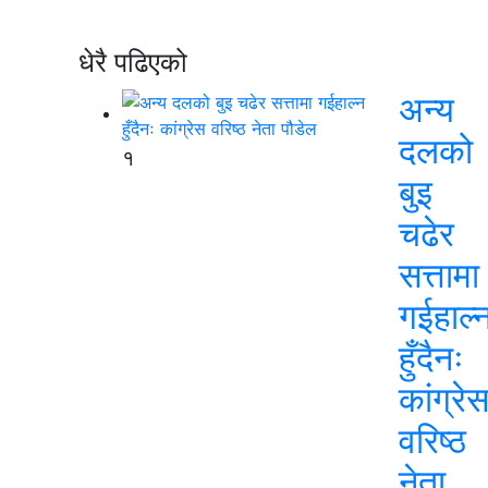
धेरै पढिएको
अन्य
दलको
१
बुइ
चढेर
सत्तामा
गईहाल्
हुँदैनः
कांग्रे
वरिष्ठ
नेता