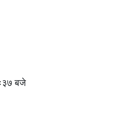
१ः३७ बजे