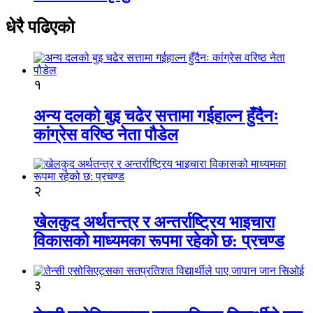
धेरै पढिएको
१
अन्य दलको बुइ चढेर सत्तामा गईहाल्न हुँदैनः
कांग्रेस वरिष्ठ नेता पौडेल
२
खेलकुद अर्थतन्त्र र अन्तर्राष्ट्रिय भाइचारा
विकासको माध्यमका रूपमा रहेको छ: प्रचण्ड
३