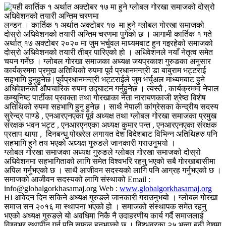
लन्डन । कार्तिक १ अर्थात अक्टोबर १७ मा हुने ग्लोबल गोरखा समाजको
दोस्रो अधिवेशनको तयारी अन्तिम चरणमा पुगेको छ । आगामी कार्तिक १ गते
अर्थात् १७ अक्टोबर २०२० मा जुम भर्चुवल माध्यमबाट हुन गइरहेको समाजको
दोस्रो अधिवेशनको तयारी तीब्र पारिएको हो । अधिवेशनले नयाँ नेतृत्व समेत
चयन गर्नेछ । ग्लोबल गोरखा समाजका अध्यक्ष जयप्रकाश गुरुङका अनुसार
कार्यक्रममा प्रमुख अतिथिको रुपमा पूर्व प्रधानमन्त्री डा बाबुराम भट्टराई
सहभागि हुनुहुनेछ | पूर्वप्रधानमन्त्री भट्टराईले जुम भर्चुअल माध्यमबाट हुने
अधिवेशनको औपचारिक रुपमा उद्घाटन गर्नुहुनेछ । त्यस्तै , कार्यक्रममा नेपाल
कम्युनिष्ट पार्टीका प्रवक्ता तथा गोरखाका नेता नारायणकाजी श्रेष्ठ विशेष
अतिथिको रुपमा सहभागि हुनु हुनेछ । साथै नेपाली कांग्रेसका केन्द्रीय सदस्य
सुरेन्द्र पाण्डे , एनआरएनएका पूर्व अध्यक्ष तथा ग्लोबल गोरखा समाजका प्रमुख
संरक्षक भवन भट्ट , एनआरएनएका अध्यक्ष कुमार पन्त , एनआरएनएका संरक्षक
प्रताप थापा , दिनबन्धु पोखरेल लगायत देश विदेशबाट विभिन्न अतिथिहरु पनि
सहभागि हुने तय भएको अध्यक्ष गुरुङले जानकारी गराउनुभयो ।
ग्लोबल गोरखा समाजका अध्यक्ष गुरुङले ग्लोबल गोरखा समाजको दोस्रो
अधिवेशनमा सहभागिताको लागि समेत विश्वभरि रहनु भएको सबै गोरखाबासीमा
अपिल गर्नुभएको छ । साथै आजीवन सदस्यको लागि पनि आग्रह गर्नुभएको छ ।
समाजको आजीवन सदस्यको लागि संस्थाको Email :
info@globalgorkhasamaj.org Web :
www.globalgorkhasamaj.org
HI आवेदन दिन सकिने अध्यक्ष गुरुङले जानकारी गराउनुभयो । ग्लोबल गोरखा
समाज सन २०१६ मा स्थापना भएको हो । समाजको संस्थापक समेत रहनु
भएको अध्यक्ष गुरुङले यो अवधिमा निकै नै उदाहरणीय कार्य गर्दै समाजलाई
विश्वभर स्थापीत गर्न पनि सफल हुनुभएको छ । विश्भवरका २५ भन्दा बढी देशमा