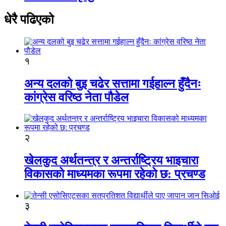
धेरै पढिएको
१
अन्य दलको बुइ चढेर सत्तामा गईहाल्न हुँदैनः
कांग्रेस वरिष्ठ नेता पौडेल
२
खेलकुद अर्थतन्त्र र अन्तर्राष्ट्रिय भाइचारा
विकासको माध्यमका रूपमा रहेको छ: प्रचण्ड
३