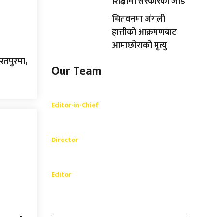
शिक्षामा सरकारको जोड
चितवनमा जंगली
हात्तीको आक्रमणबाट
आमाछोराको मृत्यु
रतपुरमा,
Our Team
Shishir Simkhada
Editor-in-Chief
_________
Akash Banjara
Director
_________
Ramesh Regmi
Editor
धेरैले पढेको