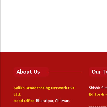
About Us
Our 
Kalika Broadcasting Network Pvt.
Shishir S
Ltd.
Editor-In
Head Office
: Bharatpur, Chitwan.
_________