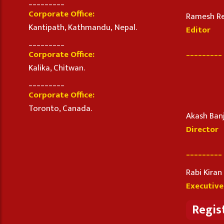
_________
Corporate Office:
Ramesh R
Kantipath, Kathmandu, Nepal.
Editor
_________
_________
Corporate Office:
Kalika, Chitwan.
_________
Corporate Office:
Toronto, Canada.
Akash Ban
Director
_________
Rabi Kira
Executive
Regis