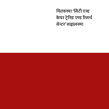
चितवनमा ‘सिटी एज्ड
केयर ट्रेनिङ एण्ड रिसर्च
सेन्टर’ सञ्चालनमा