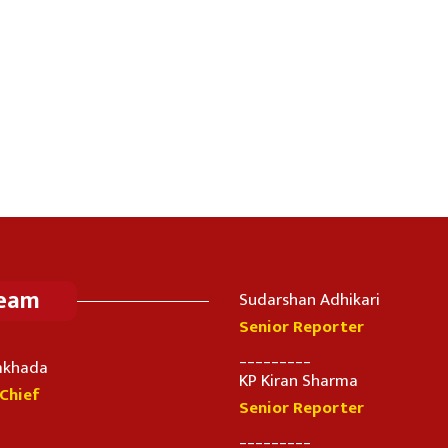
Team
Sudarshan Adhikari
Senior Reporter
_________
imkhada
KP Kiran Sharma
-Chief
Senior Reporter
_________