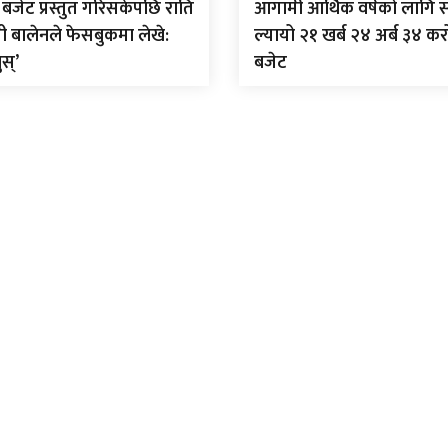
बजेट प्रस्तुत गरिसकेपछि राति
आगामी आर्थिक वर्षको लागि 
त्री बालेनले फेसबुकमा लेखे:
ल्यायो २१ खर्ब २४ अर्ब ३४ क
ुस्’
बजेट