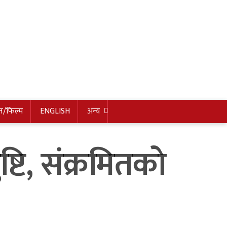
न/फिल्म
ENGLISH
अन्य
टि, संक्रमितकाे