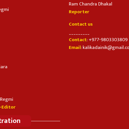
Ram Chandra Dhakal
egmi
Reporter
Contact us
_________
Contact
: +977-9803303809
Email
: kalikadainik@gmail.
jara
n Regmi
-Editor
tration