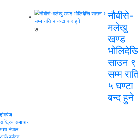
नौबीसे-
मलेखु
७
खण्ड
भोलिदेख
साउन ९
सम्म रात
५ घण्टा
बन्द हुने
होमपेज
राष्ट्रिय समाचार
मध्य नेपाल
अर्थ/पर्यटन