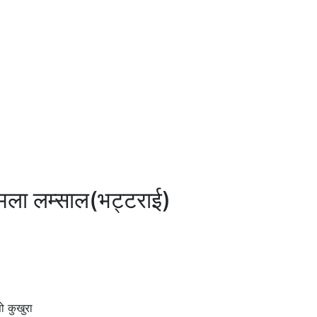
 कमला लम्साल(भट्टराई)
ो कुखुरा