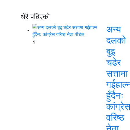
धेरै पढिएको
अन्य
दलको
१
बुइ
चढेर
सत्तामा
गईहाल्
हुँदैनः
कांग्रे
वरिष्ठ
नेता