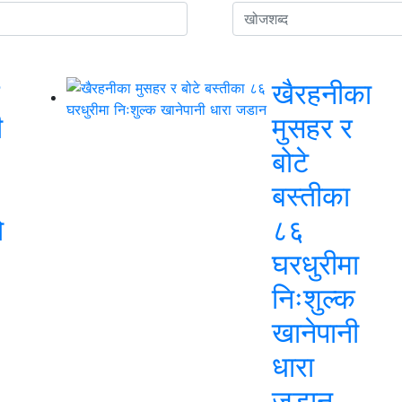
खैरहनीका
ी
मुसहर र
बोटे
बस्तीका
ो
८६
घरधुरीमा
निःशुल्क
खानेपानी
धारा
जडान