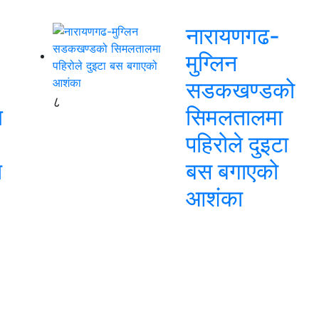
नारायणगढ-
मुग्लिन
सडकखण्डको
८
ि
सिमलतालमा
पहिरोले दुइटा
ि
बस बगाएको
आशंका