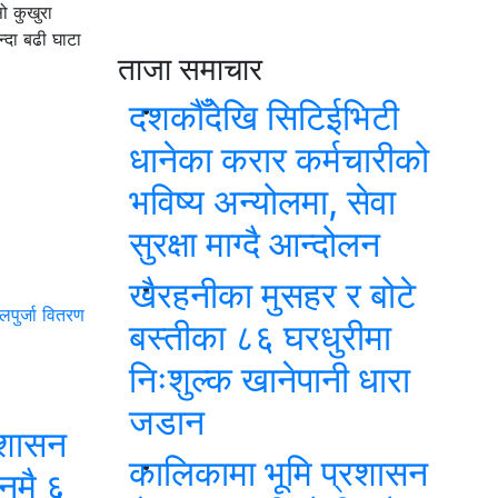
ो कुखुरा
्दा बढी घाटा
ताजा समाचार
दशकौँदेखि सिटिईभिटी
धानेका करार कर्मचारीको
भविष्य अन्योलमा, सेवा
सुरक्षा माग्दै आन्दोलन
खैरहनीका मुसहर र बोटे
लपुर्जा वितरण
बस्तीका ८६ घरधुरीमा
निःशुल्क खानेपानी धारा
जडान
रशासन
कालिकामा भूमि प्रशासन
िनमै ६