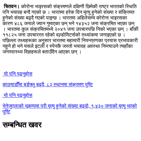
चितवन।
कोरोना भाइरसको संक्रमणले दक्षिणी छिमेकी राष्ट्र भारतको स्थिति
पनि भयावह बन्दै गएको छ । भारतमा हरेक दिन मृत्यु हुनेको संख्या र संक्रिमत
हुनेको संख्या बढ्दै गएको पाइन्छ । भारतमा अहिलेसम्म कोरोना भाइरसका
कारण ४८६ जनाले ज्यान गुमाएका छन् भने १४३५२ जना संक्रमित भएका छन्
। भारतमा कुल संक्रमितमध्ये २०४१ जना उपचारपछि निको भएका छन् । बाँकी
११८२५ जना उपचाररत रहेको वल्र्डोमिटर्सको तथ्यांकमा जनाइएको छ ।
पछिल्ला तथ्यहरूका अनुसार भारतमा महामारी नियन्त्रणका प्रयास प्रभावकारी
नहुने हो भने यसले इटली र स्पेनकै जस्तो भयावह अवस्था निम्त्याउने त्यहाँका
जनस्वास्थ्य विज्ञहरूले बताउँदैन आएका छन् ।
यो पनि पढ्नुहोस
काठमाडौँमा बर्डफ्लु बढ्दै, ८२ स्थानमा संक्रमण पुष्टि
यो पनि पढ्नुहोस
भेनेजुएलाको भूकम्पमा परी मृत्यु हुनेको संख्या बढ्दो, १,४३० जनाको मृत्यु भएको
पुष्टि
सम्बन्धित खवर