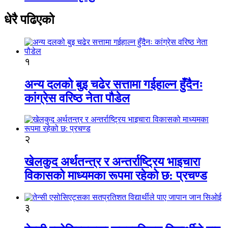
धेरै पढिएको
१
अन्य दलको बुइ चढेर सत्तामा गईहाल्न हुँदैनः
कांग्रेस वरिष्ठ नेता पौडेल
२
खेलकुद अर्थतन्त्र र अन्तर्राष्ट्रिय भाइचारा
विकासको माध्यमका रूपमा रहेको छ: प्रचण्ड
३