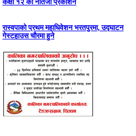
कक्षा १२ को नतिजा प्रकाशन
रास्वपाको प्रथम महाधिवेशन भरतपुरमा, उद्घाटन
गेस्टहाउस चौरमा हुने