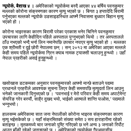
न्यूयोर्क, बैशाख ४ ।
अमेरिकाको न्यूयोर्कमा बस्दै आएका ४४ बर्षिय पवनकुमार
मल्लको कोरोना संक्रमणका कारण मृत्यु भएको छ । बिगत ३ हप्तादेदि बिरामी
पर्नुभएका मल्लको न्यूयोर्क उडसाइडस्थित आफ्नै निवासमा बुधवार बिहान मृत्यु
भएको हो ।
कोरोना भाइरसका कारण बिरामी परेका प्रकाश भनेर चिनिने पवनकुमार
उपचारका लागि केहीदिन पहिले अस्पताल पुग्नुभएको थियो । तर अस्पतालले
ठाँउ नभएको भन्दै भर्ना लिन नमानेपछि उपचार नपाएर मृत्यु भएको हो । मल्लका
एक श्रीमती र दुई छोरी नेपालमा छन् । सन् २०१२ मा अमेरिका आएका मल्लले
केही समय पहिले न्यूयोर्कमा ग्रिन क्याब नामक ट्याक्सी चलाउनु हुन्थ्यो । उहाँ
नेपाल प्रहरीको असई हुनुहुन्थ्यो ।
खसोखास डटकमका अनुसार पवनकुमारको आफ्नो मान्छे बताउने पद्यमा
प्रधानले प्रहरीले आवश्यक सुचना लिएर केही समयपछि मृत्युदर्ता लिन आउनु
भनेको जानकारी दिनुभएको छ । ‘पवनभाई र मेरो परिवार केही समय अपार्टमेन्ट
सेयरिङ गरेर बस्यौं, साहै्र दुखद भयो, भाईको आत्माले शान्ति पाओस,’ पद्यमाले
भन्नुभयो।
हालसम्म अमेरिकामा सात जना नेपालीको कोरोना भाइरस संक्रमणका कारण
मृत्यु भईसकेको छ । यहाँ संक्रमितको संख्या समेत २ सय हाराहारीमा रहेको
बताइन्छ । मृतकमध्ये चार जनाको पुष्टि गरिएको छ भने अन्य ३ जनाको रिर्पोट
आउन बाँकी रहेको जनाइएको छ । अमेरिकाको न्यूयोर्कमा गैरआवासीय