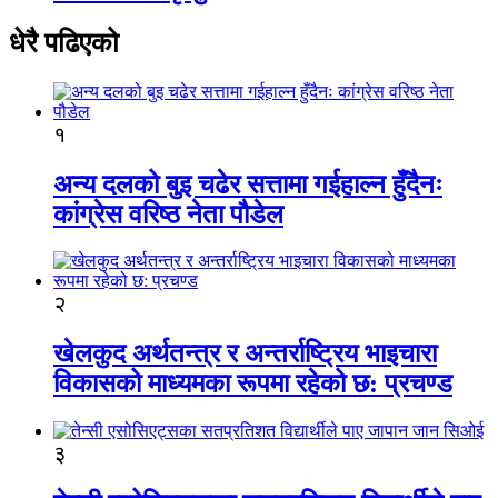
धेरै पढिएको
१
अन्य दलको बुइ चढेर सत्तामा गईहाल्न हुँदैनः
कांग्रेस वरिष्ठ नेता पौडेल
२
खेलकुद अर्थतन्त्र र अन्तर्राष्ट्रिय भाइचारा
विकासको माध्यमका रूपमा रहेको छ: प्रचण्ड
३