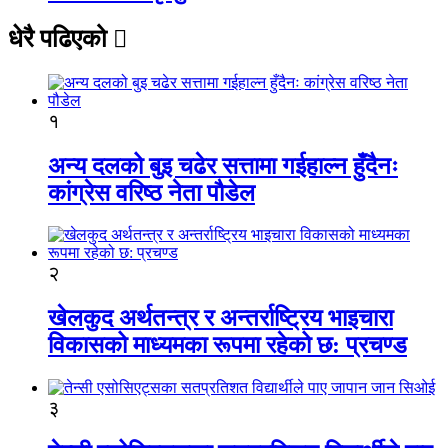
धेरै पढिएको
१
अन्य दलको बुइ चढेर सत्तामा गईहाल्न हुँदैनः
कांग्रेस वरिष्ठ नेता पौडेल
२
खेलकुद अर्थतन्त्र र अन्तर्राष्ट्रिय भाइचारा
विकासको माध्यमका रूपमा रहेको छ: प्रचण्ड
३