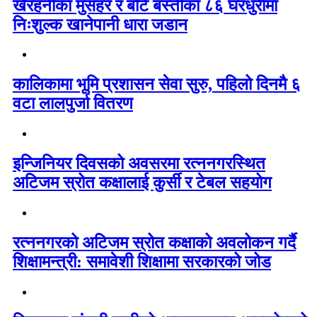
खैरहनीका मुसहर र बोटे बस्तीका ८६ घरधुरीमा
निःशुल्क खानेपानी धारा जडान
कालिकामा भूमि प्रशासन सेवा सुरु, पहिलो दिनमै ६
वटा लालपुर्जा वितरण
इन्जिनियर दिवसको अवसरमा रत्ननगरस्थित
अटिजम स्रोत कक्षालाई कुर्सी र टेबल सहयोग
रत्ननगरको अटिजम स्रोत कक्षाको अवलोकन गर्दै
शिक्षामन्त्री: समावेशी शिक्षामा सरकारको जोड