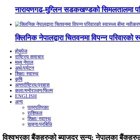
नारायणगढ-मुग्लिन सडकखण्डको सिमलतालमा पह
क्लिनिक नेपालद्वारा चितवनमा विपन्न परिवारको स
होमपेज
राष्ट्रिय समाचार
मध्य नेपाल
अर्थ/पर्यटन
शिक्षा/ स्वास्थ
कृषि
अन्तर्राष्ट्रिय/प्रबास
कला/मनोरञ्जन/फिल्म
ENGLISH
अन्य
पत्रपत्रिका
राशिफल
शिक्षा/ स्वास्थ
सूचना/प्रबिधि
विश्वभरका बैंकहरुको ब्याजदर सुन्य: नेपालका बैंकह