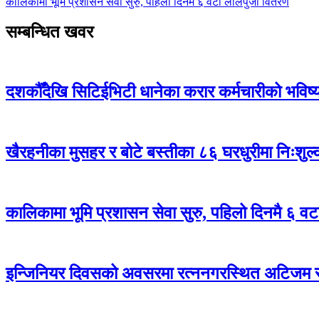
कालिकामा भूमि प्रशासन सेवा सुरु, पहिलो दिनमै ६ वटा लालपुर्जा वितरण
सम्बन्धित खवर
दशकौँदेखि सिटिईभिटी धानेका करार कर्मचारीको भविष्य अ
खैरहनीका मुसहर र बोटे बस्तीका ८६ घरधुरीमा निःशुल
कालिकामा भूमि प्रशासन सेवा सुरु, पहिलो दिनमै ६ वट
इन्जिनियर दिवसको अवसरमा रत्ननगरस्थित अटिजम स्र