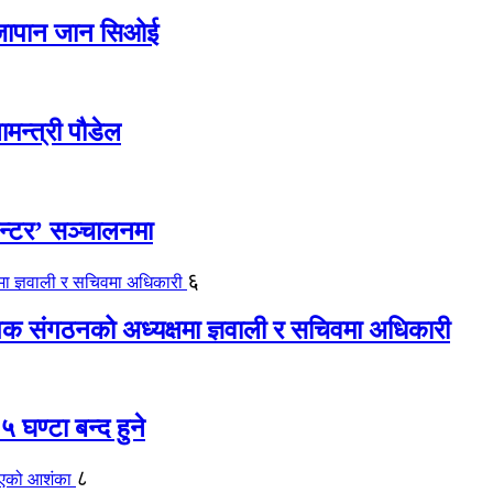
ए जापान जान सिओई
ामन्त्री पौडेल
ेन्टर’ सञ्चालनमा
६
यापक संगठनको अध्यक्षमा ज्ञवाली र सचिवमा अधिकारी
 घण्टा बन्द हुने
८