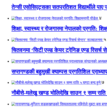
तेन्सी एसोसिएट्सका सतप्रतिशत विद्यार्थीले पा
४
शिक्षा, स्वास्थ्य र रोजगारमा नेपालको प्रगति: शिक्ष
५
चितवनमा ‘सिटी एज्ड केयर ट्रेनिङ एण्ड रिसर्च स
सप्तगण्डकी बहुमुखी क्याम्पस प्रगतिशिल प्राध्
७
नौबीसे-मलेखु खण्ड भोलिदेखि साउन ९ सम्म राति ५