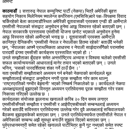
काठमाडौं ।
सत्तारुढ नेपाल कम्युनिष्ट पार्टी (नेकपा) भित्रै अमेरिकी बृहत्त
सहयोग निकाय मिलेनियम च्यालेन्ज कर्पोरेसन (एमसिसि)बारे पक्ष–विपक्षमा विवाद
चर्किरहेको बेला काठमाडौस्थित अमेरिकी दूतावासकी प्रवक्ता एन्डी डी आर्मेन्टले
एमसीसी नेपालको संसद्बाट अनुमोदन हुनेमा आफू विश्वस्त रहेको बताएकी छन् ।
नेपाल सरकारकै प्रस्तावमा एमसीसी योजना छनोट भएकाले अनुमोदन हुनेमा
आफू विस्वस्त रहेको आर्मेन्टको भनाइ छ । दूतावासकी प्रवक्ता आर्मेन्टले
कान्तिपुर दैनिकसँग ‘एमसीसी नेपाल र नेपालीका हितमा रहेको’ बताउँदै भनेकी
छन्, ‘नेपालका आफ्नै प्राथमिकता आधारमा र नेपाली साझेदारसँगैको परामर्शमा
पारदर्शी ढंगमा एमसीसी कार्यक्रम प्रस्तावित भएको हो ।’
उनले सम्झौताका बुँदाहरु समेत अन्तर्राष्ट्रिय अभ्यास र विश्वमा चलेको एमसीसी
सफल कार्यान्वयनको आधारलाई मानेर तयार भएको बताएकी छन् । उनले
भनिन्, ‘यसको पारदर्शितामा शंका गर्ने ठाउँ छैन ।’
यता एमसीसी सम्झौताबारे अध्ययन गर्न बनेको नेकपाको कार्यदलले मूल
सम्झौतालाई संसद्बाट अनुमोदन नगरी पूरक सम्झौता गरेर काम थाल्नु
‘राष्ट्रप्रतिको गम्भीर बेइमानी’ भएको निष्कर्ष निकालेको छ । कार्यदलले नेकपा
अध्यक्षद्वयलाई बुझाएको विस्तृत अध्ययन प्रतिवेदनमा पूरक सम्झौता गरेर रकम
निकासा गरिएको उल्लेख छ ।
कार्यदलका संयोजक झलनाथ खनालले करिब २० दिन समय लगाएर
एमसीसीसँगको सम्झौता र एमसीसी र आईपीएसबीचको सम्बन्धलाई अध्ययन
गरेको बताउँदै सविस्तार प्रतिवेदनमा उल्लेख गरेर दुवै अध्यक्षलाई सचिवालयको
बैठकमा बुझाइसकेको बताएका छन् । उनले प्रतिवेदनमार्फत एमसीसीले नेपाल र
अमेरिकाको सम्बन्ध अझै सुमधुर बनाउँने सुझाव दिएको बताएका छन् ।
पुर्वप्रधानमन्त्री समेत रहेको खनालले पार्टीभित्र कुनै गुट नभएको समेत स्पष्ट