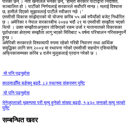
पारेका छन् । नेता खनालले भनेका छन्, ‘हाम्रो सरकार पार्टीद्वारा निर्देशित,
सञ्चालित हो । पार्टीको निर्णयलाई सरकारले सर्वोपरि मान्छ । मलाई विश्वास
छ, हामीले दिएको सुझावलाई पार्टीले स्वीकार गर्छ ।’
एमसीसी विकास साझेदारको यो योजना करिब ५५ अर्ब रुपैयाँको बजेट निर्धारित
छ । अमेरिका र नेपाल सरकारबीच २०७४ भदौ २९ मा एमसीसी सम्झौता भएको
थियो । उक्त सम्झौताअनुसार तोकिएको रकम उर्जा र यातायातको विकासका
पूर्वाधारका क्षेत्रमा सम्झौता लागु भएको मितिबाट ५ वर्षमा परिचालन गरिसक्नुपर्ने
हुन्छ ।
अमेरिकी सरकारले विश्वव्यापी रुपमा रहेको गरिबी निवारण तथा आर्थिक
समृद्धिका लागि सन् २००४ मा स्थापना गरेको एमसीसी सहयोग एसियादेखि
अफ्रिकासम्मका करिब ४ दर्जन मुलुकलाई प्रदान गरेको छ ।
यो पनि पढ्नुहोस
काठमाडौँमा बर्डफ्लु बढ्दै, ८२ स्थानमा संक्रमण पुष्टि
यो पनि पढ्नुहोस
भेनेजुएलाको भूकम्पमा परी मृत्यु हुनेको संख्या बढ्दो, १,४३० जनाको मृत्यु भएको
पुष्टि
सम्बन्धित खवर