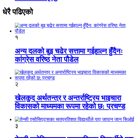
धेरै पढिएको
१
अन्य दलको बुइ चढेर सत्तामा गईहाल्न हुँदैनः
कांग्रेस वरिष्ठ नेता पौडेल
२
खेलकुद अर्थतन्त्र र अन्तर्राष्ट्रिय भाइचारा
विकासको माध्यमका रूपमा रहेको छ: प्रचण्ड
३