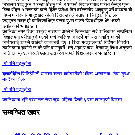
बिधालय आइ पुग्न २ घन्टा हिंडनु पर्ने र आफ्नो बिद्यालयबाट परिक्षा केन्द्र पुग्न
विद्यार्थीहरु १ घण्टाको बाटो हिँडेर परीक्षा दिन शक्तिखोर आइपुग्नु पर्ने बाध्यता यो
बिषम परिस्थितिमा दुःखद रहेको शिक्षकहरुले बताए । सिद्धिको विद्यालय
उदाहरण मात्र हो कालिकाभित्र यस्ता दुःख पाउने विद्यार्थीहरु धेरै भएको
उनीहरुको भनाइ छ ।
कालिका नगर शिक्षा प्रमुख नारायण वाग्लेले जिल्लाका सबै पालिकामा सम्बन्धित
विद्यालयमा परीक्षा हुने भएको भन्दै कालिका नगरले भने यस अगाडि भएको
निर्णयलाई कायमै राखेको जानकारी दिए । शिक्षा मन्त्रालयको निर्देशन विपरीत
कालिकामा हामीले जे गरे पनि पाउनुपर्ने भन्दै अहम् र दम्भ देेखाउनु शिक्षा क्षेत्रको
नितिगत भ्रष्टाचारको एउटा उदाहरण भएको शिक्षकहरुको भनाइ छ ।
यो पनि पढ्नुहोस
दशकौँदेखि सिटिईभिटी धानेका करार कर्मचारीको भविष्य अन्योलमा, सेवा सुरक्षा
माग्दै आन्दोलन
यो पनि पढ्नुहोस
कालिकामा भूमि प्रशासन सेवा सुरु, पहिलो दिनमै ६ वटा लालपुर्जा वितरण
सम्बन्धित खवर