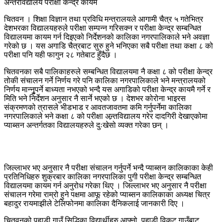
चितवन । शिक्षा विज्ञान तथा प्रविधि मन्त्रालयले आगामी चैत्र ५ गतेभित्र
देशभरका विद्यालयहरुले परीक्षा सम्पन्न गरिसक्न र परीक्षा केन्द्र सम्बन्धित
विद्यालयमा कायम गर्न दिइएको निर्देशनको कालिका नगरपालिकाले भने अवज्ञा
गरेको छ । यस अगाडि चैत्रबाट सुरु हुने भनिएका सबै परीक्षा तथा कक्षा ८ को
परीक्षा पनि यही फागुन २८ गतेबाट हुँदैछ ।
चितवनका सबै पालिकाहरुले सम्बन्धित विद्यालयमा नै कक्षा ८ को परीक्षा केन्द्र
तोकी संचालन गर्ने निर्णय गरे पनि कालिका नगरपालिकाले भने मन्त्रालयको
निर्णय मान्नृुपर्ने बाध्यता नभएको भन्दै यस अगाडिको परीक्षा केन्द्र कायमै गर्ने र
मिति भने निर्देशन अनुसार नै सार्ने भएको छ । देशभर कोरोना भाइरस
संक्रमणको त्रासले भीडभाड र आवतजावतमा कमि गर्नुपर्नेमा कालिका
नगरपालिकाले भने कक्षा ८ को परीक्षा अन्र्तविद्यालय गरेर दादगिरी देखाएकोमा
प्याब्सन अन्तर्गतका विद्यालयहरुले दुःखेसो व्यक्त गरेका छन् ।
जिल्लाभर भए अनुसार नै परीक्षा संचालन गर्नुपर्ने भन्दै प्याब्सन कालिकाका केही
प्रतिनिधिहरु शुक्रबार कालिका नगरपालिका पुगी परीक्षा केन्द्र सम्बन्धित
विद्यालयमा कायम गर्न अनुरोध गरेका थिए । जिल्लाभर भए अनुसार नै परीक्षा
संचालन गरेमा राम्रो हुने पक्षमा आफू रहेको प्याब्सन कालिकाका अध्यक्ष चित्र
बहादुर रायमाझीले टेलिफोनमा कालिका दैनिकलाई जानकारी दिए ।
चितवनको पहाडी गाउँ सिद्धिका विद्यार्थीहरु आफ्नो पहाडी विकट गाउँबाट