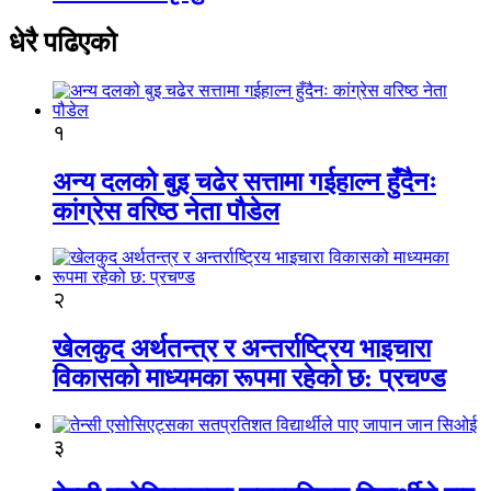
धेरै पढिएको
१
अन्य दलको बुइ चढेर सत्तामा गईहाल्न हुँदैनः
कांग्रेस वरिष्ठ नेता पौडेल
२
खेलकुद अर्थतन्त्र र अन्तर्राष्ट्रिय भाइचारा
विकासको माध्यमका रूपमा रहेको छ: प्रचण्ड
३