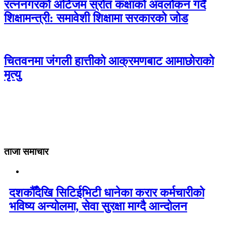
रत्ननगरको अटिजम स्रोत कक्षाको अवलोकन गर्दै
शिक्षामन्त्री: समावेशी शिक्षामा सरकारको जोड
चितवनमा जंगली हात्तीको आक्रमणबाट आमाछोराको
मृत्यु
ताजा समाचार
दशकौँदेखि सिटिईभिटी धानेका करार कर्मचारीको
भविष्य अन्योलमा, सेवा सुरक्षा माग्दै आन्दोलन