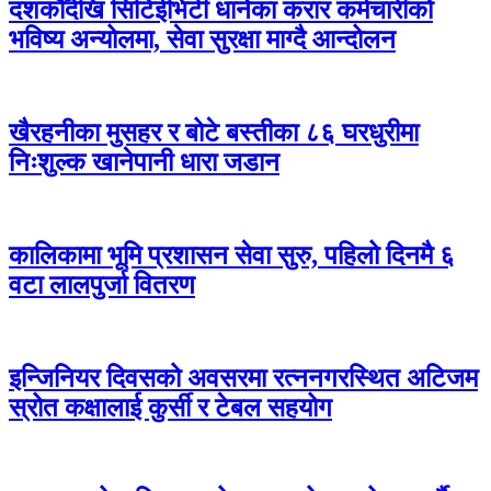
दशकौँदेखि सिटिईभिटी धानेका करार कर्मचारीको
भविष्य अन्योलमा, सेवा सुरक्षा माग्दै आन्दोलन
खैरहनीका मुसहर र बोटे बस्तीका ८६ घरधुरीमा
निःशुल्क खानेपानी धारा जडान
कालिकामा भूमि प्रशासन सेवा सुरु, पहिलो दिनमै ६
वटा लालपुर्जा वितरण
इन्जिनियर दिवसको अवसरमा रत्ननगरस्थित अटिजम
स्रोत कक्षालाई कुर्सी र टेबल सहयोग