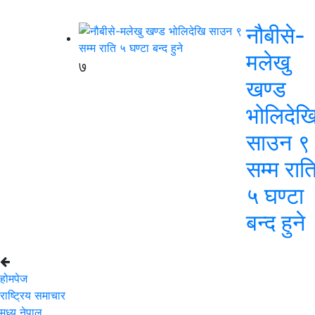
नौबीसे-
मलेखु
७
खण्ड
भोलिदेख
साउन ९
सम्म रात
५ घण्टा
बन्द हुने
होमपेज
राष्ट्रिय समाचार
मध्य नेपाल