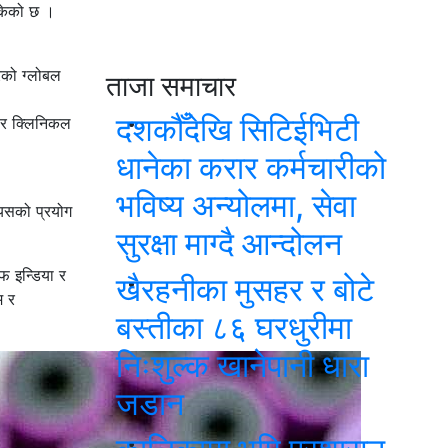
सकेको छ ।
ेको ग्लोबल
ताजा समाचार
दशकौँदेखि सिटिईभिटी
बार क्लिनिकल
धानेका करार कर्मचारीको
भविष्य अन्योलमा, सेवा
यसको प्रयोग
सुरक्षा माग्दै आन्दोलन
फ इन्डिया र
खैरहनीका मुसहर र बोटे
म र
बस्तीका ८६ घरधुरीमा
निःशुल्क खानेपानी धारा
जडान