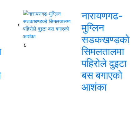
नारायणगढ-
मुग्लिन
सडकखण्डको
८
ि
सिमलतालमा
पहिरोले दुइटा
ि
बस बगाएको
आशंका