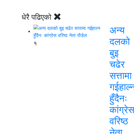
धेरै पढिएको
अन्य
दलको
१
बुइ
चढेर
सत्तामा
गईहाल्
हुँदैनः
कांग्रे
वरिष्ठ
नेता