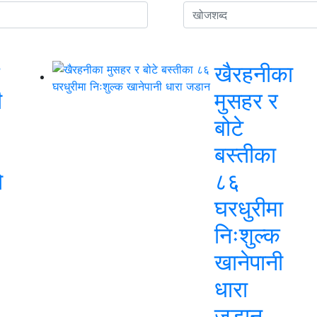
खैरहनीका
ी
मुसहर र
बोटे
बस्तीका
ो
८६
घरधुरीमा
निःशुल्क
खानेपानी
धारा
जडान