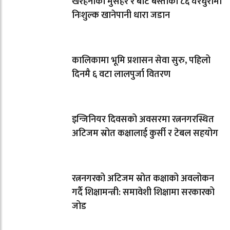
खैरहनीका मुसहर र बोटे बस्तीका ८६ घरधुरीमा
निःशुल्क खानेपानी धारा जडान
कालिकामा भूमि प्रशासन सेवा सुरु, पहिलो
दिनमै ६ वटा लालपुर्जा वितरण
इन्जिनियर दिवसको अवसरमा रत्ननगरस्थित
अटिजम स्रोत कक्षालाई कुर्सी र टेबल सहयोग
रत्ननगरको अटिजम स्रोत कक्षाको अवलोकन
गर्दै शिक्षामन्त्री: समावेशी शिक्षामा सरकारको
जोड