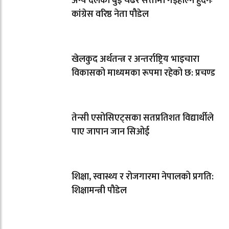
अन्य दलको बुइ चढेर सत्तामा गईहाल्न हुँदैनः
कांग्रेस वरिष्ठ नेता पौडेल
खेलकुद अर्थतन्त्र र अन्तर्राष्ट्रिय भाइचारा
विकासको माध्यमका रूपमा रहेको छ: प्रचण्ड
तेन्सी एसोसिएट्सका सतप्रतिशत विद्यार्थीले
पाए जापान जान सिओई
शिक्षा, स्वास्थ्य र रोजगारमा नेपालको प्रगति:
शिक्षामन्त्री पौडेल