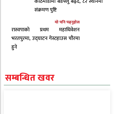
काठमाडौँमा बर्डफ्लु बढ्दै, ८२ स्थानमा
संक्रमण पुष्टि
यो पनि पढ्नुहोस
रास्वपाको प्रथम महाधिवेशन
भरतपुरमा, उद्घाटन गेस्टहाउस चौरमा
हुने
सम्बन्धित खवर