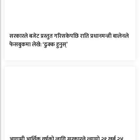
सरकारले बजेट प्रस्तुत गरिसकेपछि राति प्रधानमन्त्री बालेनले
फेसबुकमा लेखे: ‘ढुक्क हुनुस्’
आगामी आर्थिक वर्षको लागि सरकारले ल्यायो २१ खर्ब २४