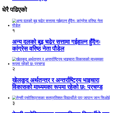
धेरै पढिएको
१
अन्य दलको बुइ चढेर सत्तामा गईहाल्न हुँदैनः
कांग्रेस वरिष्ठ नेता पौडेल
२
खेलकुद अर्थतन्त्र र अन्तर्राष्ट्रिय भाइचारा
विकासको माध्यमका रूपमा रहेको छ: प्रचण्ड
३