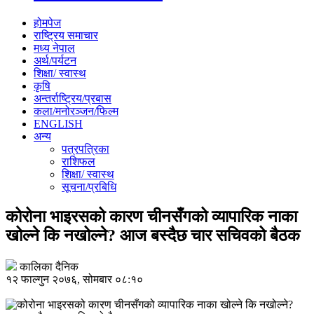
होमपेज
राष्ट्रिय समाचार
मध्य नेपाल
अर्थ/पर्यटन
शिक्षा/ स्वास्थ
कृषि
अन्तर्राष्ट्रिय/प्रबास
कला/मनोरञ्जन/फिल्म
ENGLISH
अन्य
पत्रपत्रिका
राशिफल
शिक्षा/ स्वास्थ
सूचना/प्रबिधि
कोरोना भाइरसको कारण चीनसँगको व्यापारिक नाका
खोल्ने कि नखोल्ने? आज बस्दैछ चार सचिवको बैठक
कालिका दैनिक
१२ फाल्गुन २०७६, सोमबार ०८:१०