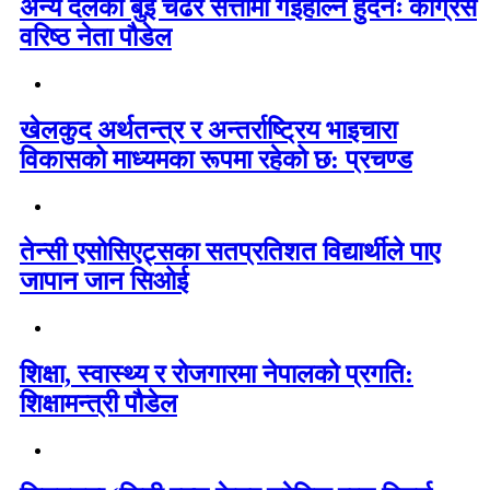
अन्य दलको बुइ चढेर सत्तामा गईहाल्न हुँदैनः कांग्रेस
वरिष्ठ नेता पौडेल
खेलकुद अर्थतन्त्र र अन्तर्राष्ट्रिय भाइचारा
विकासको माध्यमका रूपमा रहेको छ: प्रचण्ड
तेन्सी एसोसिएट्सका सतप्रतिशत विद्यार्थीले पाए
जापान जान सिओई
शिक्षा, स्वास्थ्य र रोजगारमा नेपालको प्रगति:
शिक्षामन्त्री पौडेल