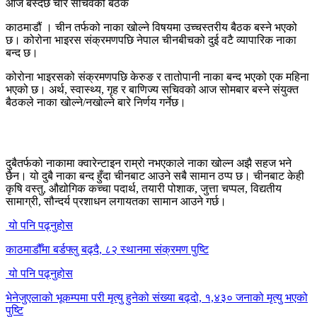
काठमाडौं । चीन तर्फको नाका खोल्ने विषयमा उच्चस्तरीय बैठक बस्ने भएको
छ। कोरोना भाइरस संक्रमणपछि नेपाल चीनबीचको दुई वटै व्यापारिक नाका
बन्द छ।
कोरोना भाइरसको संक्रमणपछि केरुङ र तातोपानी नाका बन्द भएको एक महिना
भएको छ। अर्थ, स्वास्थ्य, गृह र बाणिज्य सचिवको आज सोमबार बस्ने संयुक्त
बैठकले नाका खोल्ने/नखोल्ने बारे निर्णय गर्नेछ।
दुबैतर्फको नाकामा क्वारेन्टाइन राम्रो नभएकाले नाका खोल्न अझै सहज भने
छैन। यो दुबै नाका बन्द हुँदा चीनबाट आउने सबै सामान ठप्प छ। चीनबाट केही
कृषि वस्तु, औद्योगिक कच्चा पदार्थ, तयारी पोशाक, जुत्ता चप्पल, विद्यतीय
सामाग्री, सौन्दर्य प्रशाधन लगायतका सामान आउने गर्छ।
यो पनि पढ्नुहोस
काठमाडौँमा बर्डफ्लु बढ्दै, ८२ स्थानमा संक्रमण पुष्टि
यो पनि पढ्नुहोस
भेनेजुएलाको भूकम्पमा परी मृत्यु हुनेको संख्या बढ्दो, १,४३० जनाको मृत्यु भएको
पुष्टि