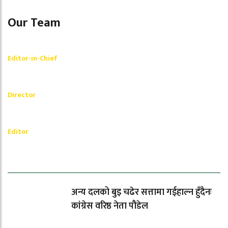
Our Team
Shishir Simkhada
Editor-in-Chief
_________
Akash Banjara
Director
_________
Ramesh Regmi
Editor
धेरैले पढेको
अन्य दलको बुइ चढेर सत्तामा गईहाल्न हुँदैनः
कांग्रेस वरिष्ठ नेता पौडेल