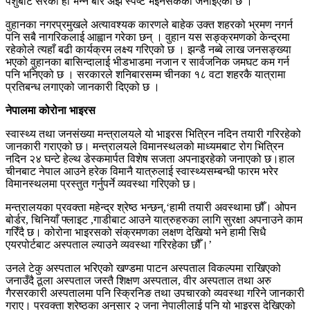
पशुबाट सरेको हो भन्ने बारे अझै स्पष्ट भइनसकेको जनाइएको छ ।
वुहानका नगरप्रमुखले अत्यावश्यक कारणले बाहेक उक्त शहरको भ्रमण नगर्न
पनि सबै नागरिकलाई आह्वान गरेका छन् । वुहान यस सङ्क्रमणको केन्द्रमा
रहेकोले त्यहाँ बढी कार्यक्रम लक्ष्य गरिएको छ । झन्डै नब्बे लाख जनसङ्ख्या
भएको वुहानका बासिन्दालाई भीडभाडमा नजान र सार्वजनिक जमघट कम गर्न
पनि भनिएको छ । सरकारले शनिबारसम्म चीनका १८ वटा शहरकै यात्रामा
प्रतिबन्ध लगाएको जानकारी दिएको छ ।
नेपालमा कोरोना भाइरस
स्वास्थ्य तथा जनसंख्या मन्त्रालयले यो भाइरस भित्रिन नदिन तयारी गरिरहेको
जानकारी गराएको छ। मन्त्रालयले विमानस्थलको माध्यमबाट रोग भित्रिन
नदिन २४ घन्टे हेल्थ डेस्कमार्पत विशेष सजता अपनाइरहेको जनाएको छ।हाल
चीनबाट नेपाल आउने हरेक विमानै यात्रुलाई स्वास्थ्यसम्बन्धी फारम भरेर
विमानस्थलमा प्रस्तुत गर्नुपर्ने व्यवस्था गरिएको छ।
मन्त्रालयका प्रवक्ता महेन्द्र श्रेष्ठ भन्छन्,‘हामी तयारी अवस्थामा छौँ। ओपन
बोर्डर, चिनियाँ फ्लाइट ,गाडीबाट आउने यात्रुहरुका लागि सुरक्षा अपनाउने काम
गरिँदै छ। कोरोना भाइरसको संक्रमणका लक्षण देखियो भने हामी सिधै
एयरपोर्टबाट अस्पताल ल्याउने व्यवस्था गरिरहेका छौँ।’
उनले टेकु अस्पताल भरिएको खण्डमा पाटन अस्पताल विकल्पमा राखिएको
जनाउँदै ठूला अस्पताल जस्तै शिक्षण अस्पताल, वीर अस्पताल तथा अरु
गैरसरकारी अस्पतालमा पनि स्क्रिनिङ तथा उपचारको व्यवस्था गरिने जानकारी
गराए। प्रवक्ता श्रेष्ठका अनुसार २ जना नेपालीलाई पनि यो भाइरस देखिएको