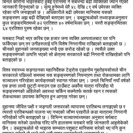
बिनले कोरोना भाइरसबाट हुबेई प्रान्तमा नै सबभन्दा बढी व्यक्तिको ज्यान गएको
जानकारी दिनुभएको छ । मृत्यु हुनेमध्ये धेरै ४८ देखि ८९ वर्ष उमेरका व्यक्ति
रहेका पनि जनाइएको छ । अधिकारीले बढी उमेरका मानिसमा यसको
सङ्क्रमण अझ बढी देखिएको बताएका छन् । डब्लुूएचओको तथ्याङ्कअनुसार
कुल सङ्क्रमितमध्ये ७२ प्रतिशत ४० वर्षमाथिका छन् । यस्तै सङ्क्रमितका
६४ प्रतिशत पुरुष रहेका छन् ।
यसबाट निको भएर करिब एक हजार जना व्यक्ति अस्पतालबाट घर पनि
फर्किएका छन् तर उनीहरुलाई पनि विशेष निगरानीमा राखिएको बताइएको छ ।
चीनको वुहानको जनसङ्ख्या भन्डै एक करोड रहेको छ । त्यसैले उक्त
सङ्क्रमणको उत्पत्ति भएको सो क्षेत्रमा सरकारले बढी निगरानी राखिरहेको पनि
बताइएको छ ।
विश्व स्वास्थ्य सङ्गठनका महानिर्देशक टेड्रोस एड्हनोम गुब्रोहयसोसले चीन
सरकारले पछिल्लो समयमा यस सङ्क्रमणको नियन्त्रण तथा रोकथामका लागि
सञ्चालन गरिरहेका कार्यक्रमको स्वागत गरेका छन् । उनले चिनियाँ नयाँ वर्षको
एक हप्ता लामो छुट्टी मनाउन एक ठाउँबाट अर्कोमा यात्रा गरिरहँदा यो
सङ्क्रमणको अहिलेको अवस्था चर्किन सक्नेतर्फ सतर्क रहन र त्यसको
रोकथामका उपायमा केन्द्रित हुन आग्रह गरेका छन्।
वुहानमा जीवित पक्षी र जङ्गली जनावरको व्यापारमा प्रतिबन्ध लगाइएको छ र
त्यस्तो प्रतिबन्धको पालना भए नभएको जाँच्न प्रहरीले कडा मात्रामा निगरानी
गरिरहेको पनि बताइएको छ । विभिन्न सञ्चारमाध्यमका अनुसार सर्पबाट
मानिसमा सरेको उल्लेख गरिए पनि हालसम्म यसबारे सहि जानकारी आइसेकेको
छैन् । डब्लूएचओले यो भाइरस सम्भवतःपशुबाट मानिसमा सरेको भए पनि कुन