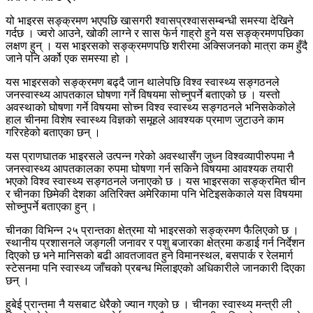
यो भाइरस सङ्क्रमण भएपछि खासगरी श्वासप्रश्वाससम्बन्धी समस्या देखिने
गर्दछ । ज्वरो आउने, खोकी लाग्ने र सास फेर्न गाह्रो हुने यस सङ्क्रमणपछिका
लक्षण हुन् । यस भाइरसको सङ्क्रमणपछि शरीरमा अक्सिजनको मात्रा कम हुँदै
जाने पनि अर्को एक समस्या हो ।
यस भाइरसको सङ्क्रमण बढ्दै जान थालेपछि विश्व स्वास्थ्य सङ्गठनले
जनस्वास्थ्य आपतकाल घोषणा गर्ने विषयमा सोच्नुपर्ने बताएको छ । यस्तो
अवस्थाको घोषणा गर्ने विषयमा सोच्न विश्व स्वास्थ्य सङ्गठनले भनिसकेकोले
हाल चीनमा विशेष स्वास्थ्य विज्ञको समूहले आवश्यक प्रमाण जुटाउने काम
गरिरहेको बताएका छन् ।
यस प्राणघातक भाइरसले उत्पन्न गरेको अवस्थासँग जुध्न विश्वव्यापीरुपमा नै
जनस्वास्थ्य आपतकालका रुपमा घोषणा गर्न सकिने विषयमा आवश्यक तयारी
भएको विश्व स्वास्थ्य सङ्गठनले जनाएको छ । यस भाइरसका सङ्क्रमित चीन
र चीनका छिमेकी देशका अतिरिक्त अमेरिकामा पनि भेटिइसकेकाले यस विषयमा
सोच्नुपर्ने बताएका हुन् ।
चीनका विभिन्न २५ प्रान्तका क्षेत्रमा यो भाइरसको सङ्क्रमण फैलिएको छ ।
स्थानीय प्रशासनले जङ्गली जनावर र पशु बजारका क्षेत्रमा कडाई गर्न निर्देशन
दिएको छ भने मानिसको बढी आवतजावत हुने विमानस्थल, बसपार्क र रेलमार्ग
स्टेसनमा पनि स्वास्थ्य जाँचको प्रबन्ध मिलाइएको अधिकारीले जानकारी दिएका
छन् ।
हुबेई प्रान्तमा नै यसबाट धेरैको ज्यान गएको छ । चीनका स्वास्थ्य मन्त्री ली