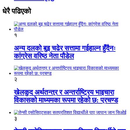
धेरै पढिएको
१
अन्य दलको बुइ चढेर सत्तामा गईहाल्न हुँदैनः
कांग्रेस वरिष्ठ नेता पौडेल
२
खेलकुद अर्थतन्त्र र अन्तर्राष्ट्रिय भाइचारा
विकासको माध्यमका रूपमा रहेको छ: प्रचण्ड
३