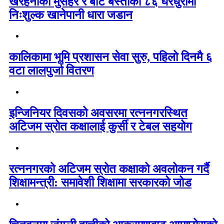
खैरहनीका मुसहर र बोटे बस्तीका ८६ घरधुरीमा
निःशुल्क खानेपानी धारा जडान
कालिकामा भूमि प्रशासन सेवा सुरु, पहिलो दिनमै ६
वटा लालपुर्जा वितरण
इन्जिनियर दिवसको अवसरमा रत्ननगरस्थित
अटिजम स्रोत कक्षालाई कुर्सी र टेबल सहयोग
रत्ननगरको अटिजम स्रोत कक्षाको अवलोकन गर्दै
शिक्षामन्त्री: समावेशी शिक्षामा सरकारको जोड