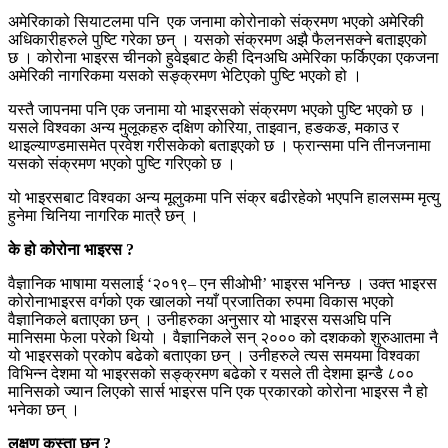
अमेरिकाको सियाटलमा पनि एक जनामा कोरोनाको संक्रमण भएको अमेरिकी
अधिकारीहरुले पुष्टि गरेका छन् । यसको संक्रमण अझै फैलनसक्ने बताइएको
छ । कोरोना भाइरस चीनको हुवेइबाट केही दिनअघि अमेरिका फर्किएका एकजना
अमेरिकी नागरिकमा यसको सङ्क्रमण भेटिएको पुष्टि भएको हो ।
यस्तै जापनमा पनि एक जनामा यो भाइरसको संक्रमण भएको पुष्टि भएको छ ।
यसले विश्वका अन्य मुलूकहरु दक्षिण कोरिया, ताइवान, हङकङ, मकाउ र
थाइल्याण्डमासमेत प्रवेश गरीसकेको बताइएको छ । फ्रान्समा पनि तीनजनामा
यसको संक्रमण भएको पुष्टि गरिएको छ ।
यो भाइरसबाट विश्वका अन्य मूलुकमा पनि संक्र बढीरहेको भएपनि हालसम्म मृत्यु
हुनेमा चिनिया नागरिक मात्रै छन् ।
के हो कोरोना भाइरस ?
वैज्ञानिक भाषामा यसलाई ‘२०१९– एन सीओभी’ भाइरस भनिन्छ । उक्त भाइरस
कोरोनाभाइरस वर्गको एक खालको नयाँ प्रजातिका रुपमा विकास भएको
वैज्ञानिकले बताएका छन् । उनीहरुका अनुसार यो भाइरस यसअघि पनि
मानिसमा फेला परेको थियो । वैज्ञानिकले सन् २००० को दशकको शुरुआतमा नै
यो भाइरसको प्रकोप बढेको बताएका छन् । उनीहरुले त्यस समयमा विश्वका
विभिन्न देशमा यो भाइरसको सङ्क्रमण बढेको र यसले ती देशमा झन्डै ८००
मानिसको ज्यान लिएको सार्स भाइरस पनि एक प्रकारको कोरोना भाइरस नै हो
भनेका छन् ।
लक्षण कस्ता छन् ?