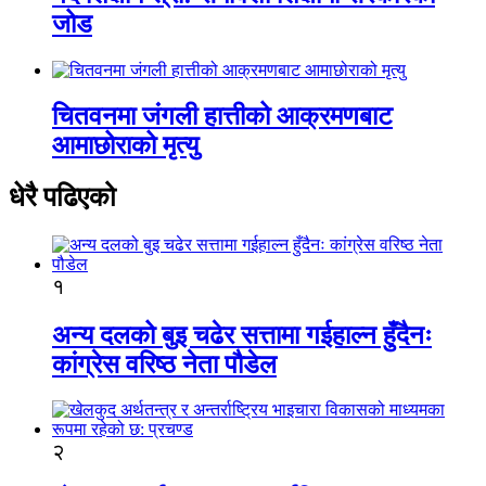
जोड
चितवनमा जंगली हात्तीको आक्रमणबाट
आमाछोराको मृत्यु
धेरै पढिएको
१
अन्य दलको बुइ चढेर सत्तामा गईहाल्न हुँदैनः
कांग्रेस वरिष्ठ नेता पौडेल
२