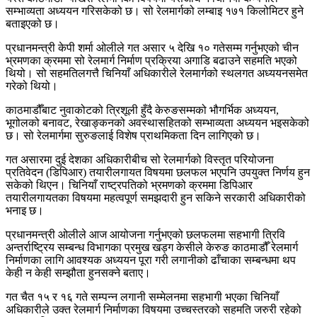
सम्भाव्यता अध्ययन गरिसकेको छ। सो रेलमार्गको लम्बाइ १७१ किलोमिटर हुने
बताइएको छ।
प्रधानमन्त्री केपी शर्मा ओलीले गत असार ५ देखि १० गतेसम्म गर्नुभएको चीन
भ्रमणका क्रममा सो रेलमार्ग निर्माण प्रक्रिया अगाडि बढाउने सहमति भएको
थियो। सो सहमतिलगत्तै चिनियाँ अधिकारीले रेलमार्गको स्थलगत अध्ययनसमेत
गरेको थियो।
काठमाडौँबाट नुवाकोटको त्रिशूली हुँदै केरुङसम्मको भौगर्भिक अध्ययन,
भूगोलको बनावट, रेखाङ्कनको अवस्थासहितको सम्भाव्यता अध्ययन भइसकेको
छ। सो रेलमार्गमा सुरुङलाई विशेष प्राथमिकता दिन लागिएको छ।
गत असारमा दुई देशका अधिकारीबीच सो रेलमार्गको विस्तृत परियोजना
प्रतिवेदन (डिपिआर) तयारीलगायत विषयमा छलफल भएपनि उपयुक्त निर्णय हुन
सकेको थिएन। चिनियाँ राष्ट्रपतिको भ्रमणको क्रममा डिपिआर
तयारीलगायतका विषयमा महत्वपूर्ण समझदारी हुन सकिने सरकारी अधिकारीको
भनाइ छ।
प्रधानमन्त्री ओलीले आज आयोजना गर्नुभएको छलफलमा सहभागी त्रिवि
अन्तर्राष्ट्रिय सम्बन्ध विभागका प्रमुख खड्ग केसीले केरुङ काठमाडौँ रेलमार्ग
निर्माणका लागि आवश्यक अध्ययन पूरा गरी लगानीको ढाँचाका सम्बन्धमा थप
केही न केही सम्झौता हुनसक्ने बताए।
गत चैत १५ र १६ गते सम्पन्न लगानी सम्मेलनमा सहभागी भएका चिनियाँ
अधिकारीले उक्त रेलमार्ग निर्माणका विषयमा उच्चस्तरको सहमति जरुरी रहेको