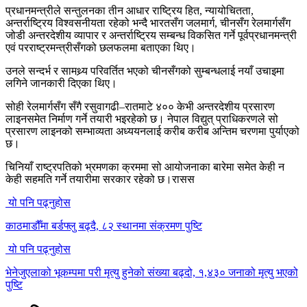
प्रधानमन्त्रीले सन्तुलनका तीन आधार राष्ट्रिय हित, न्यायोचितता,
अन्तर्राष्ट्रिय विश्वसनीयता रहेको भन्दै भारतसँग जलमार्ग, चीनसँग रेलमार्गसँग
जोडी अन्तरदेशीय व्यापार र अन्तर्राष्ट्रिय सम्बन्ध विकसित गर्ने पूर्वप्रधानमन्त्री
एवं परराष्ट्रमन्त्रीसँगको छलफलमा बताएका थिए।
उनले सन्दर्भ र सामथ्र्य परिवर्तित भएको चीनसँगको सुम्बन्धलाई नयाँ उचाइमा
लगिने जानकारी दिएका थिए।
सोही रेलमार्गसँग सँगै रसुवागढी–रातमाटे ४०० केभी अन्तरदेशीय प्रसारण
लाइनसमेत निर्माण गर्ने तयारी भइरहेको छ। नेपाल विद्युत् प्राधिकरणले सो
प्रसारण लाइनको सम्भाव्यता अध्ययनलाई करीब करीब अन्तिम चरणमा पुर्याएको
छ।
चिनियाँ राष्ट्रपतिको भ्रमणका क्रममा सो आयोजनाका बारेमा समेत केही न
केही सहमति गर्ने तयारीमा सरकार रहेको छ।रासस
यो पनि पढ्नुहोस
काठमाडौँमा बर्डफ्लु बढ्दै, ८२ स्थानमा संक्रमण पुष्टि
यो पनि पढ्नुहोस
भेनेजुएलाको भूकम्पमा परी मृत्यु हुनेको संख्या बढ्दो, १,४३० जनाको मृत्यु भएको
पुष्टि