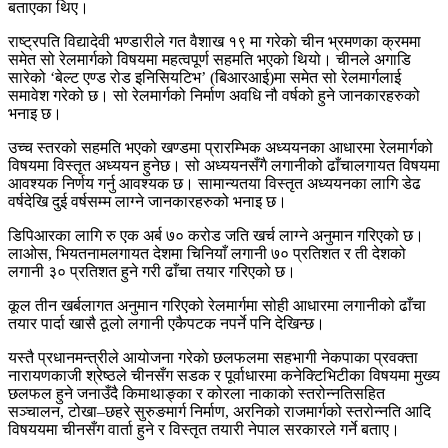
बताएका थिए।
राष्ट्रपति विद्यादेवी भण्डारीले गत वैशाख १९ मा गरेकाे चीन भ्रमणका क्रममा
समेत सो रेलमार्गको विषयमा महत्वपूर्ण सहमति भएको थियो। चीनले अगाडि
सारेको ‘बेल्ट एण्ड रोड इनिसियटिभ’ (बिआरआई)मा समेत सो रेलमार्गलाई
समावेश गरेको छ। सो रेलमार्गको निर्माण अवधि नौ वर्षको हुने जानकारहरुको
भनाइ छ।
उच्च स्तरको सहमति भएको खण्डमा प्रारम्भिक अध्ययनका आधारमा रेलमार्गको
विषयमा विस्तृत अध्ययन हुनेछ। सो अध्ययनसँगै लगानीको ढाँचालगायत विषयमा
आवश्यक निर्णय गर्नु आवश्यक छ। सामान्यतया विस्तृत अध्ययनका लागि डेढ
वर्षदेखि दुई वर्षसम्म लाग्ने जानकारहरुको भनाइ छ।
डिपिआरका लागि रु एक अर्ब ७० करोड जति खर्च लाग्ने अनुमान गरिएको छ।
लाओस, भियतनामलगायत देशमा चिनियाँ लगानी ७० प्रतिशत र ती देशको
लगानी ३० प्रतिशत हुने गरी ढाँचा तयार गरिएको छ।
कूल तीन खर्बलागत अनुमान गरिएको रेलमार्गमा सोही आधारमा लगानीको ढाँचा
तयार पार्दा खासै ठूलो लगानी एकैपटक नपर्ने पनि देखिन्छ।
यस्तै प्रधानमन्त्रीले आयोजना गरेकाे छलफलमा सहभागी नेकपाका प्रवक्ता
नारायणकाजी श्रेष्ठले चीनसँग सडक र पूर्वाधारमा कनेक्टिभिटीका विषयमा मुख्य
छलफल हुने जनाउँदै किमाथाङ्का र कोरला नाकाको स्तरोन्नतिसहित
सञ्चालन, टोखा–छहरे सुरुङमार्ग निर्माण, अरनिको राजमार्गको स्तरोन्नति आदि
विषययमा चीनसँग वार्ता हुने र विस्तृत तयारी नेपाल सरकारले गर्ने बताए।