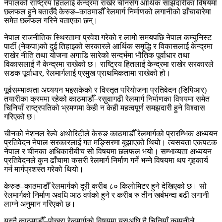
नेपालको राष्ट्रिय हितलाई केन्द्रमा राखेर चीनसँग आर्थिक साझेदारीका विषयमा
छलफल हुने बताउँदै केरुङ–काठमाडौँ रेलमार्ग निर्माणको लगानीको ढाँचाबारेमा
समेत छलफल गरिने बताएका छन्।
नेपाल राजनीतिक स्थिरतामा प्रवेश गरेको र लामो समयपछि नेपाल कम्युनिस्ट
पार्टी (नेकपा)को दुई तिहाइको सरकारले आर्थिक समृद्धि र विकासलाई केन्द्रमा
राखेर नीति तथा योजना अगाडि सारेको सन्दर्भमा भौतिक पूर्वाधार तथा
विकासलाई नै केन्द्रमा राखेको छ। राष्ट्रिय हितलाई केन्द्रमा राखेर सरकारले
सडक पूर्वाधार, रेलमार्गलाई प्रमुख प्राथमिकतामा राखेको हो।
पूर्वसम्भाव्यता अध्ययन भइसकेको र विस्तृत परियोजना प्रतिवेदन (डिपिआर)
तयारीका क्रममा रहेको काठमाडौँ–रसुवागढी रेलमार्ग निर्माणका विषयमा समेत
चिनियाँ राष्ट्रपतिको भ्रमणमा केही न केही महत्वपूर्ण समझदारी हुने विश्वास
गरिएको छ।
चीनको नेशनल रेल्वे अथोरिटीले केरुङ काठमाडौँ रेलमार्गको प्रारम्भिक अध्ययन
प्रतिवेदन नेपाल सरकारलाई गत मङ्सिरमा बुझाएको थियो। त्यसयता एकपटक
नेपाल र चीनका अधिकारीबीच सो विषयमा छलफल भयो। सम्भाव्यता अध्ययन
प्रतिवेदनले कुन ढाँचामा कसरी रेलमार्ग निर्माण गर्ने भन्ने विषयमा थप गृहकार्य
गर्न मार्गप्रशस्त गरेको थियो।
केरुङ–काठमाडौँ रेलमार्गको दूरी करीब ८० किलोमिटर हुने देखिएको छ। सो
रेलमार्गको निर्माण अवधि आठ वर्षको हुने र करीब रु तीन खर्बभन्दा बढी लगानी
लाग्ने अनुमान गरिएको छ।
यस्तै काठमाडौँ–पोखरा रेलमार्गको विषयमा यसअघि नै चिनियाँ कम्पनीले