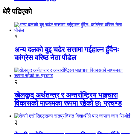
धेरै पढिएको
१
अन्य दलको बुइ चढेर सत्तामा गईहाल्न हुँदैनः
कांग्रेस वरिष्ठ नेता पौडेल
२
खेलकुद अर्थतन्त्र र अन्तर्राष्ट्रिय भाइचारा
विकासको माध्यमका रूपमा रहेको छ: प्रचण्ड
३