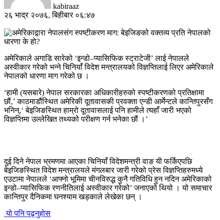
kabiraaz
२६ भाद्र २०७६, बिहीबार ०६:४७
अमेरिकाले अगाडि सारेको ‘इन्डो–प्यासिफिक स्ट्राटेजी’ लाई नेपालले
अस्वीकार गरेको भन्ने चिनियाँ विदेश मन्त्रालयको विज्ञप्तिलाई लिएर अमेरिकाले
नेपालको धारणा माग गरेको छ ।
‘हामी (यसबारे) नेपाल सरकारका अधिकारीहरुको स्पष्टीकरणको प्रतिक्षामा
छौं,’ काठमाडौंस्थित अमेरिकी दूतावासकी प्रवक्ता एन्डी आर्मेन्टले कान्तिपुरसँग
भनिन्,‘ बेइजिङस्थित हाम्रो दूतावासलाई पनि हामीले त्यहाँ जारी भएको
विज्ञप्तिमा उल्लेखित तथ्यको परीक्षण गर्न भनेका छौं ।’
दुई दिने नेपाल भ्रमणमा आएका चिनियाँ विदेशमन्त्री वाङ यी फर्किएपछि
बेइजिङस्थित विदेश मन्त्रालयले मंगलबार जारी गरेको प्रेस विज्ञप्तिहरुमध्ये
एउटामा नेपालले ‘आफ्नो भूमिमा चीनविरुद्ध कुनै गतिविधि हुन नदिन अमेरिकाको
इन्डो–प्यासिफिक रणनीतिलाई अस्वीकार गरेको’ जनाएको थियो । यो समाचार
कान्तिपुर दैनिकमा घनश्याम खड्काले लेखेका छन् ।
यो पनि पढ्नुहोस