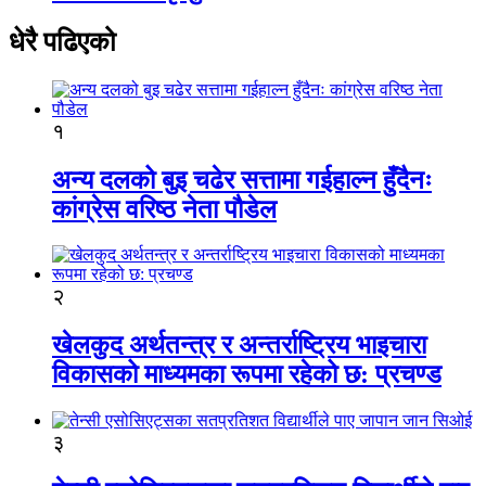
धेरै पढिएको
१
अन्य दलको बुइ चढेर सत्तामा गईहाल्न हुँदैनः
कांग्रेस वरिष्ठ नेता पौडेल
२
खेलकुद अर्थतन्त्र र अन्तर्राष्ट्रिय भाइचारा
विकासको माध्यमका रूपमा रहेको छ: प्रचण्ड
३