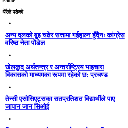
Editor
धेरैले पढेको
अन्य दलको बुइ चढेर सत्तामा गईहाल्न हुँदैनः कांग्रेस
वरिष्ठ नेता पौडेल
खेलकुद अर्थतन्त्र र अन्तर्राष्ट्रिय भाइचारा
विकासको माध्यमका रूपमा रहेको छ: प्रचण्ड
तेन्सी एसोसिएट्सका सतप्रतिशत विद्यार्थीले पाए
जापान जान सिओई